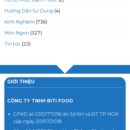
Hướng Dẫn Sử Dụng
(4)
Kinh Nghiệm
(736)
Món Ngon
(327)
Tin tức
(23)
GIỚI THIỆU
CÔNG TY TNHH BITI FOOD
GPKD số 0315177096 do Sở KH và ĐT TP HCM
cấp ngày 20/07/2018