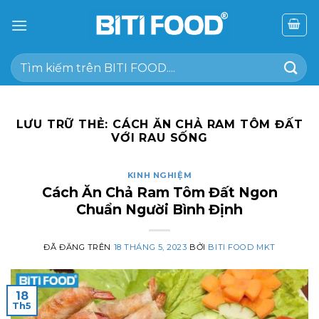
Chuyển
đến
nội
Tìm
dung
kiếm:
LƯU TRỮ THẺ:
CÁCH ĂN CHẢ RAM TÔM ĐẤT
VỚI RAU SỐNG
KINH NGHIỆM
Cách Ăn Chả Ram Tôm Đất Ngon
Chuẩn Người Bình Định
ĐÃ ĐĂNG TRÊN
18 THÁNG 5, 2023
BỞI
BITI FOOD MKT
18
Th5