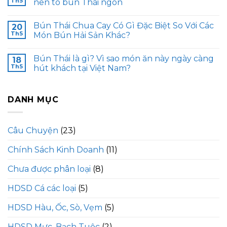
Th5
nên tô bún Thái ngon
Bún Thái Chua Cay Có Gì Đặc Biệt So Với Các
20
Th5
Món Bún Hải Sản Khác?
Bún Thái là gì? Vì sao món ăn này ngày càng
18
Th5
hút khách tại Việt Nam?
DANH MỤC
Câu Chuyện
(23)
Chính Sách Kinh Doanh
(11)
Chưa được phân loại
(8)
HDSD Cá các loại
(5)
HDSD Hàu, Ốc, Sò, Vẹm
(5)
HDSD Mực, Bạch Tuộc
(2)