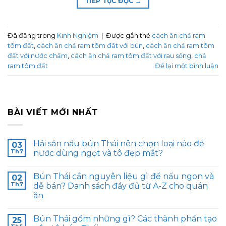
TIẾP TỤC ĐỌC
→
Đã đăng trong
Kinh Nghiệm
|
Được gắn thẻ
cách ăn chả ram
tôm đất
,
cách ăn chả ram tôm đất với bún
,
cách ăn chả ram tôm
đất với nước chấm
,
cách ăn chả ram tôm đất với rau sống
,
chả
ram tôm đất
Để lại một bình luận
BÀI VIẾT MỚI NHẤT
Hải sản nấu bún Thái nên chọn loại nào để
03
Th7
nước dùng ngọt và tô đẹp mắt?
Bún Thái cần nguyên liệu gì để nấu ngon và
02
Th7
dễ bán? Danh sách đầy đủ từ A-Z cho quán
ăn
Bún Thái gồm những gì? Các thành phần tạo
25