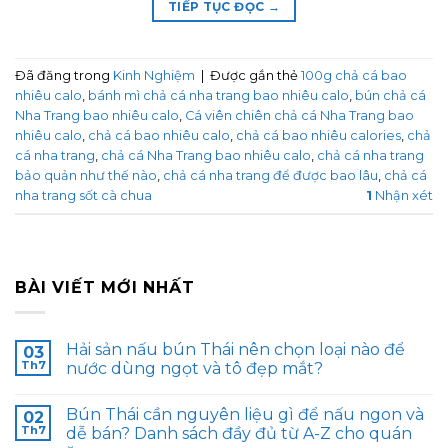
TIẾP TỤC ĐỌC
→
Đã đăng trong
Kinh Nghiệm
|
Được gắn thẻ
100g chả cá bao
nhiêu calo
,
bánh mì chả cá nha trang bao nhiêu calo
,
bún chả cá
Nha Trang bao nhiêu calo
,
Cá viên chiên chả cá Nha Trang bao
nhiêu calo
,
chả cá bao nhiêu calo
,
chả cá bao nhiêu calories
,
chả
cá nha trang
,
chả cá Nha Trang bao nhiêu calo
,
chả cá nha trang
bảo quản như thế nào
,
chả cá nha trang để được bao lâu
,
chả cá
nha trang sốt cà chua
1
Nhận xét
BÀI VIẾT MỚI NHẤT
Hải sản nấu bún Thái nên chọn loại nào để
03
Th7
nước dùng ngọt và tô đẹp mắt?
Bún Thái cần nguyên liệu gì để nấu ngon và
02
Th7
dễ bán? Danh sách đầy đủ từ A-Z cho quán