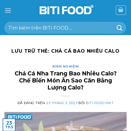
Chuyển
đến
nội
Tìm
dung
kiếm:
LƯU TRỮ THẺ:
CHẢ CÁ BAO NHIÊU CALO
KINH NGHIỆM
Chả Cá Nha Trang Bao Nhiêu Calo?
Chế Biến Món Ăn Sao Cân Bằng
Lượng Calo?
ĐÃ ĐĂNG TRÊN
23 THÁNG 3, 2023
BỞI
BITI FOOD MKT
23
Th3