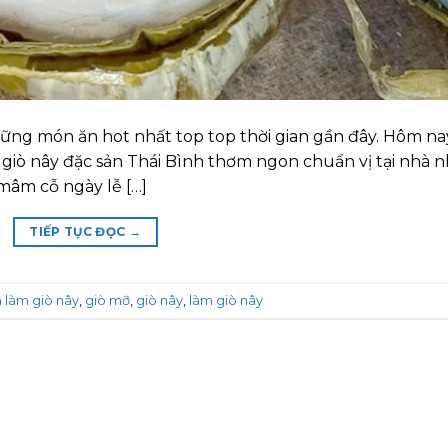
những món ăn hot nhất top top thời gian gần đây. Hôm na
giò nây đặc sản Thái Bình thơm ngon chuẩn vị tại nhà n
mâm cỗ ngày lễ […]
TIẾP TỤC ĐỌC
→
 làm giò nây
,
giò mỡ
,
giò nây
,
làm giò nây