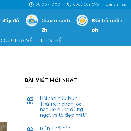
08:00 - 17:00
0907 502 079
Đăng nhập
 đầy đủ
Giao nhanh
Đổi trả miễn
2h
phí
LOG CHIA SẺ
LIÊN HỆ
BÀI VIẾT MỚI NHẤT
Hải sản nấu bún
03
Th7
Thái nên chọn loại
nào để nước dùng
ngọt và tô đẹp mắt?
Bún Thái cần
02