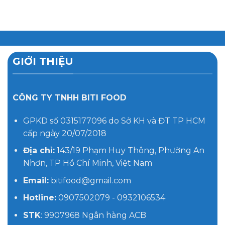
GIỚI THIỆU
CÔNG TY TNHH BITI FOOD
GPKD số 0315177096 do Sở KH và ĐT TP HCM
cấp ngày 20/07/2018
Địa chỉ:
143/19 Phạm Huy Thông, Phường An
Nhơn, TP Hồ Chí Minh, Việt Nam
Email:
bitifood@gmail.com
Hotline:
0907502079 - 0932106534
STK
: 9907968 Ngân hàng ACB