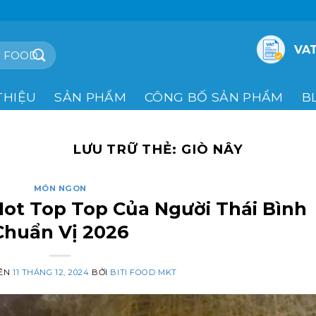
VAT
THIỆU
SẢN PHẨM
CÔNG BỐ SẢN PHẨM
B
LƯU TRỮ THẺ:
GIÒ NÂY
MÓN NGON
ot Top Top Của Người Thái Bình
Chuẩn Vị 2026
RÊN
11 THÁNG 12, 2024
BỞI
BITI FOOD MKT