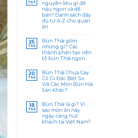
Th7
nguyên liệu gì để
nấu ngon và dễ
bán? Danh sách đầy
đủ từ A-Z cho quán
ăn
Bún Thái gồm
25
Th5
những gì? Các
thành phần tạo nên
tô bún Thái ngon
Bún Thái Chua Cay
20
Th5
Có Gì Đặc Biệt So
Với Các Món Bún Hải
Sản Khác?
Bún Thái là gì? Vì
18
Th5
sao món ăn này
ngày càng hút
khách tại Việt Nam?