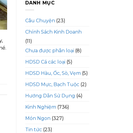
DANH MỤC
Câu Chuyện
(23)
Chính Sách Kinh Doanh
y,
(11)
hé.
Chưa được phân loại
(8)
HDSD Cá các loại
(5)
HDSD Hàu, Ốc, Sò, Vẹm
(5)
HDSD Mực, Bạch Tuộc
(2)
Hướng Dẫn Sử Dụng
(4)
Kinh Nghiệm
(736)
Món Ngon
(327)
Tin tức
(23)