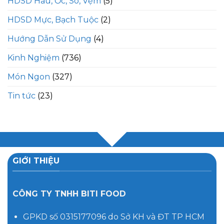
HDSD Hàu, Ốc, Sò, Vẹm
(5)
HDSD Mực, Bạch Tuộc
(2)
Hướng Dẫn Sử Dụng
(4)
Kinh Nghiệm
(736)
Món Ngon
(327)
Tin tức
(23)
GIỚI THIỆU
CÔNG TY TNHH BITI FOOD
GPKD số 0315177096 do Sở KH và ĐT TP HCM