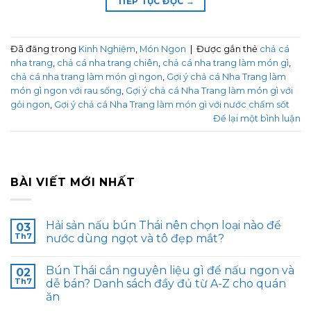
TIẾP TỤC ĐỌC
→
Đã đăng trong
Kinh Nghiệm
,
Món Ngon
|
Được gắn thẻ
chả cá
nha trang
,
chả cá nha trang chiên
,
chả cá nha trang làm món gì
,
chả cá nha trang làm món gì ngon
,
Gợi ý chả cá Nha Trang làm
món gì ngon với rau sống
,
Gợi ý chả cá Nha Trang làm món gì với
gỏi ngon
,
Gợi ý chả cá Nha Trang làm món gì với nước chấm sốt
Để lại một bình luận
BÀI VIẾT MỚI NHẤT
Hải sản nấu bún Thái nên chọn loại nào để
03
Th7
nước dùng ngọt và tô đẹp mắt?
Bún Thái cần nguyên liệu gì để nấu ngon và
02
Th7
dễ bán? Danh sách đầy đủ từ A-Z cho quán
ăn