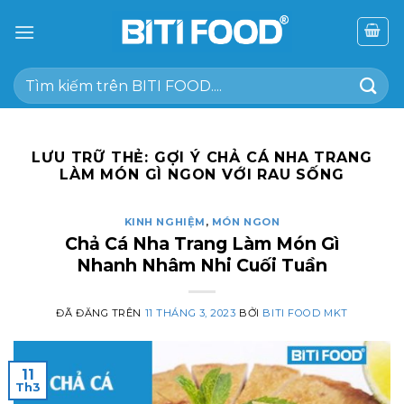
Chuyển
đến
nội
Tìm
dung
kiếm:
LƯU TRỮ THẺ:
GỢI Ý CHẢ CÁ NHA TRANG
LÀM MÓN GÌ NGON VỚI RAU SỐNG
KINH NGHIỆM
,
MÓN NGON
Chả Cá Nha Trang Làm Món Gì
Nhanh Nhâm Nhi Cuối Tuần
ĐÃ ĐĂNG TRÊN
11 THÁNG 3, 2023
BỞI
BITI FOOD MKT
11
Th3