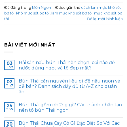
Đã đăng trong
Món Ngon
|
Được gắn thẻ
cách làm mực khô sốt
bơ tỏi
,
khô mực sốt bơ tỏi
,
làm mực khô sốt bơ tỏi
,
mực khô sốt bơ
tỏi
Để lại một bình luận
BÀI VIẾT MỚI NHẤT
Hải sản nấu bún Thái nên chọn loại nào để
03
Th7
nước dùng ngọt và tô đẹp mắt?
Bún Thái cần nguyên liệu gì để nấu ngon và
02
Th7
dễ bán? Danh sách đầy đủ từ A-Z cho quán
ăn
Bún Thái gồm những gì? Các thành phần tạo
25
Th5
nên tô bún Thái ngon
Bún Thái Chua Cay Có Gì Đặc Biệt So Với Các
20