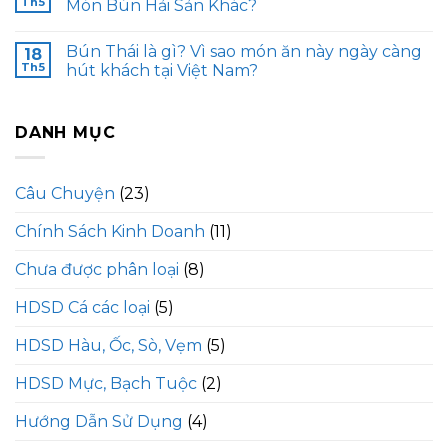
Th5
Món Bún Hải Sản Khác?
Bún Thái là gì? Vì sao món ăn này ngày càng
18
Th5
hút khách tại Việt Nam?
DANH MỤC
Câu Chuyện
(23)
Chính Sách Kinh Doanh
(11)
Chưa được phân loại
(8)
HDSD Cá các loại
(5)
HDSD Hàu, Ốc, Sò, Vẹm
(5)
HDSD Mực, Bạch Tuộc
(2)
Hướng Dẫn Sử Dụng
(4)