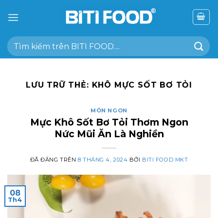
Chuyển
đến
nội
Tìm
dung
kiếm:
LƯU TRỮ THẺ:
KHÔ MỰC SỐT BƠ TỎI
MÓN NGON
Mực Khô Sốt Bơ Tỏi Thơm Ngon
Nức Mũi Ăn Là Nghiền
ĐÃ ĐĂNG TRÊN
8 THÁNG 4, 2024
BỞI
BITI FOOD MKT
08
Th4