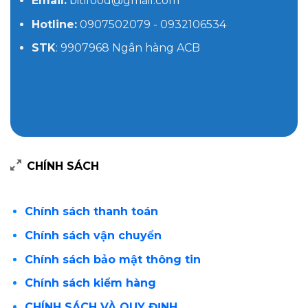
Email:
bitifood@gmail.com
Hotline:
0907502079 - 0932106534
STK
: 9907968 Ngân hàng ACB
CHÍNH SÁCH
Chính sách thanh toán
Chính sách vận chuyển
Chính sách bảo mật thông tin
Chính sách kiểm hàng
CHÍNH SÁCH VÀ QUY ĐỊNH