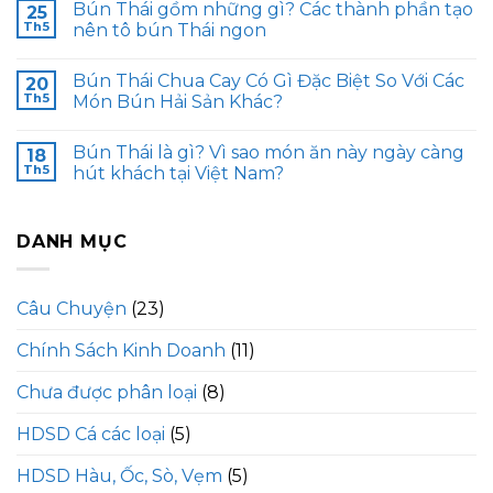
Bún Thái gồm những gì? Các thành phần tạo
25
Th5
nên tô bún Thái ngon
Bún Thái Chua Cay Có Gì Đặc Biệt So Với Các
20
Th5
Món Bún Hải Sản Khác?
Bún Thái là gì? Vì sao món ăn này ngày càng
18
Th5
hút khách tại Việt Nam?
DANH MỤC
Câu Chuyện
(23)
Chính Sách Kinh Doanh
(11)
Chưa được phân loại
(8)
HDSD Cá các loại
(5)
HDSD Hàu, Ốc, Sò, Vẹm
(5)