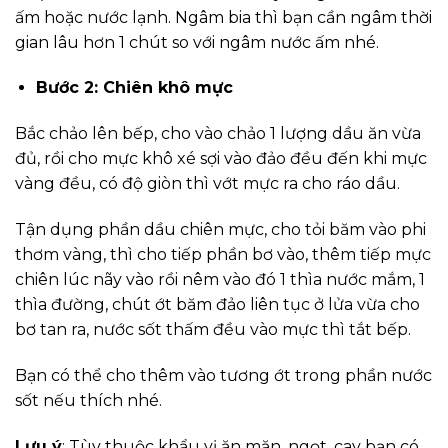
ấm hoặc nước lạnh. Ngâm bia thì bạn cần ngâm thời
gian lâu hơn 1 chút so với ngâm nước ấm nhé.
Bước 2: Chiên khô mực
Bắc chảo lên bếp, cho vào chảo 1 lượng dầu ăn vừa
đủ, rồi cho mực khô xé sợi vào đảo đều đến khi mực
vàng đều, có độ giòn thì vớt mực ra cho ráo dầu.
Tận dụng phần dầu chiên mực, cho tỏi băm vào phi
thơm vàng, thì cho tiếp phần bơ vào, thêm tiếp mực
chiên lúc nãy vào rồi nêm vào đó 1 thìa nước mắm, 1
thìa đường, chút ớt băm đảo liên tục ở lửa vừa cho
bơ tan ra, nước sốt thấm đều vào mực thì tắt bếp.
Bạn có thể cho thêm vào tương ớt trong phần nước
sốt nếu thích nhé.
Lưu ý
: Tùy thuộc khẩu vị ăn mặn, ngọt, cay bạn có