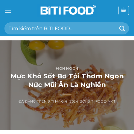
Chuyển
đến
nội
Tìm
dung
kiếm:
MÓN NGON
Mực Khô Sốt Bơ Tỏi Thơm Ngon
Nức Mũi Ăn Là Nghiền
ĐÃ ĐĂNG TRÊN
8 THÁNG 4, 2024
BỞI
BITI FOOD MKT