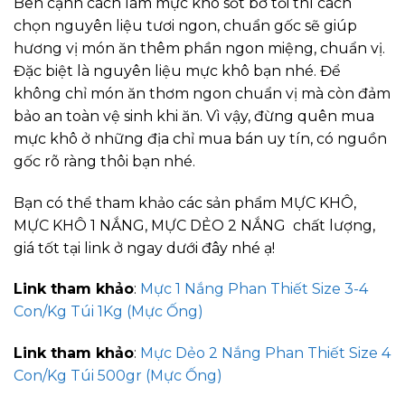
Bên cạnh cách làm mực khô sốt bơ tỏi thì cách
chọn nguyên liệu tươi ngon, chuẩn gốc sẽ giúp
hương vị món ăn thêm phần ngon miệng, chuẩn vị.
Đặc biệt là nguyên liệu mực khô bạn nhé. Để
không chỉ món ăn thơm ngon chuẩn vị mà còn đảm
bảo an toàn vệ sinh khi ăn. Vì vậy, đừng quên mua
mực khô ở những địa chỉ mua bán uy tín, có nguồn
gốc rõ ràng thôi bạn nhé.
Bạn có thể tham khảo các sản phẩm MỰC KHÔ,
MỰC KHÔ 1 NẮNG, MỰC DẺO 2 NẮNG chất lượng,
giá tốt tại link ở ngay dưới đây nhé ạ!
Link tham khảo
:
Mực 1 Nắng Phan Thiết Size 3-4
Con/Kg Túi 1Kg (Mực Ống)
Link tham khảo
:
Mực Dẻo 2 Nắng Phan Thiết Size 4
Con/Kg Túi 500gr (Mực Ống)