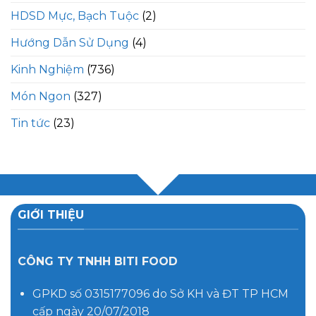
HDSD Mực, Bạch Tuộc
(2)
Hướng Dẫn Sử Dụng
(4)
Kinh Nghiệm
(736)
Món Ngon
(327)
Tin tức
(23)
GIỚI THIỆU
CÔNG TY TNHH BITI FOOD
GPKD số 0315177096 do Sở KH và ĐT TP HCM
cấp ngày 20/07/2018