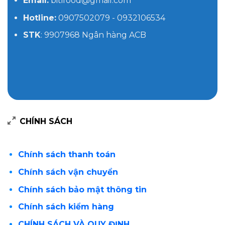
Email:
bitifood@gmail.com
Hotline:
0907502079 - 0932106534
STK
: 9907968 Ngân hàng ACB
CHÍNH SÁCH
Chính sách thanh toán
Chính sách vận chuyển
Chính sách bảo mật thông tin
Chính sách kiểm hàng
CHÍNH SÁCH VÀ QUY ĐỊNH