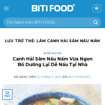
Chuyển
đến
nội
Tìm
dung
kiếm:
LƯU TRỮ THẺ:
LÀM CANH HẢI SÂM NẤU NẤM
MÓN NGON
Canh Hải Sâm Nấu Nấm Vừa Ngon
Bổ Dưỡng Lại Dễ Nấu Tại Nhà
ĐÃ ĐĂNG TRÊN
12 THÁNG 7, 2024
BỞI
BITI FOOD MKT
12
Th7