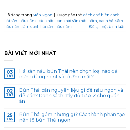
Đã đăng trong
Món Ngon
|
Được gắn thẻ
cách chế biên canh
hải sâm nấu nấm
,
cách nấu canh hải sâm nấu nấm
,
canh hải sâm
nấu nấm
,
làm canh hải sâm nấu nấm
Để lại một bình luận
BÀI VIẾT MỚI NHẤT
Hải sản nấu bún Thái nên chọn loại nào để
03
Th7
nước dùng ngọt và tô đẹp mắt?
Bún Thái cần nguyên liệu gì để nấu ngon và
02
Th7
dễ bán? Danh sách đầy đủ từ A-Z cho quán
ăn
Bún Thái gồm những gì? Các thành phần tạo
25
Th5
nên tô bún Thái ngon