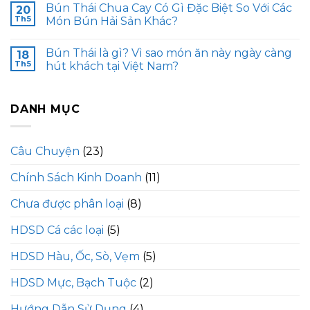
Bún Thái Chua Cay Có Gì Đặc Biệt So Với Các
20
Th5
Món Bún Hải Sản Khác?
Bún Thái là gì? Vì sao món ăn này ngày càng
18
Th5
hút khách tại Việt Nam?
DANH MỤC
Câu Chuyện
(23)
Chính Sách Kinh Doanh
(11)
Chưa được phân loại
(8)
HDSD Cá các loại
(5)
HDSD Hàu, Ốc, Sò, Vẹm
(5)
HDSD Mực, Bạch Tuộc
(2)
Hướng Dẫn Sử Dụng
(4)