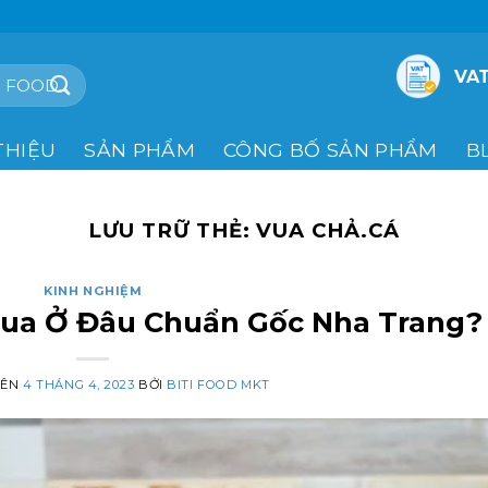
VAT
THIỆU
SẢN PHẨM
CÔNG BỐ SẢN PHẨM
B
LƯU TRỮ THẺ:
VUA CHẢ.CÁ
KINH NGHIỆM
Mua Ở Đâu Chuẩn Gốc Nha Trang?
RÊN
4 THÁNG 4, 2023
BỞI
BITI FOOD MKT