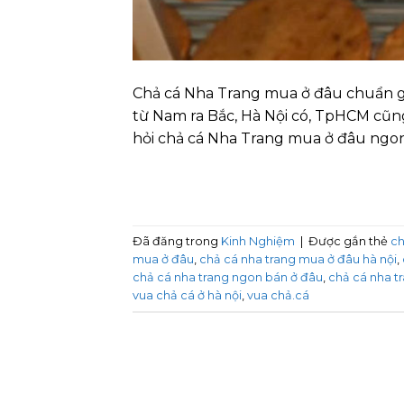
Chả cá Nha Trang mua ở đâu chuẩn gố
từ Nam ra Bắc, Hà Nội có, TpHCM cũng
hỏi chả cá Nha Trang mua ở đâu ngo
Đã đăng trong
Kinh Nghiệm
|
Được gắn thẻ
ch
mua ở đâu
,
chả cá nha trang mua ở đâu hà nội
,
chả cá nha trang ngon bán ở đâu
,
chả cá nha t
vua chả cá ở hà nội
,
vua chả.cá