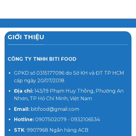
GIỚI THIỆU
CÔNG TY TNHH BITI FOOD
GPKD số 0315177096 do Sở KH và ĐT TP HCM
cấp ngày 20/07/2018
Địa chỉ:
143/19 Phạm Huy Thông, Phường An
Nhơn, TP Hồ Chí Minh, Việt Nam
Email:
bitifood@gmail.com
Hotline:
0907502079 - 0932106534
STK
: 9907968 Ngân hàng ACB