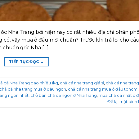
c Nha Trang bởi hiện nay có rất nhiều địa chỉ phân phố
 có, vậy mua ở đâu mới chuẩn? Trước khi trả lời cho câ
n chuẩn gốc Nha […]
TIẾP TỤC ĐỌC
→
ả cá Nha Trang bao nhiêu 1kg
,
chả cá nha trang giá sỉ
,
chả cá nha trang
chả cá nha trang mua ở đâu ngon
,
chả cá nha trang mua ở đâu tphcm
,
rang ngon nhất
,
chỗ bán chả cá ngon ở Nha Trang
,
mua chả cá nhật ở 
Để lại một bình 