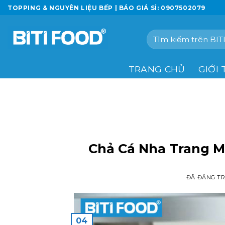
Chuyển
TOPPING & NGUYÊN LIỆU BẾP | BÁO GIÁ SỈ: 0907502079
đến
nội
Tìm
dung
kiếm:
TRANG CHỦ
GIỚI 
Chả Cá Nha Trang 
ĐÃ ĐĂNG T
04