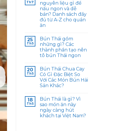
Th7
nguyên liệu gì để
nấu ngon và dễ
bán? Danh sách đầy
đủ từ A-Z cho quán
ăn
Bún Thái gồm
25
Th5
những gì? Các
thành phần tạo nên
tô bún Thái ngon
Bún Thái Chua Cay
20
Th5
Có Gì Đặc Biệt So
Với Các Món Bún Hải
Sản Khác?
Bún Thái là gì? Vì
18
Th5
sao món ăn này
ngày càng hút
khách tại Việt Nam?