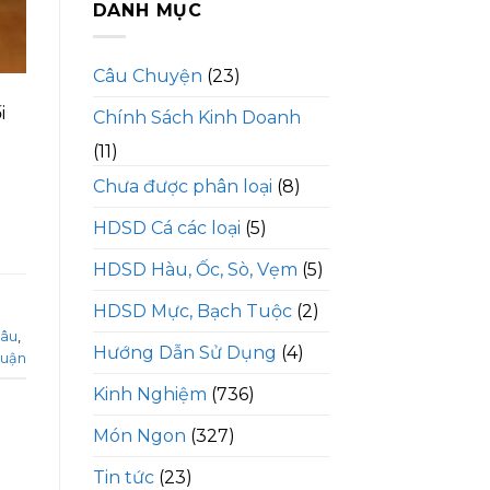
DANH MỤC
Câu Chuyện
(23)
i
Chính Sách Kinh Doanh
u
(11)
Chưa được phân loại
(8)
HDSD Cá các loại
(5)
HDSD Hàu, Ốc, Sò, Vẹm
(5)
HDSD Mực, Bạch Tuộc
(2)
đâu
,
Hướng Dẫn Sử Dụng
(4)
luận
Kinh Nghiệm
(736)
Món Ngon
(327)
Tin tức
(23)