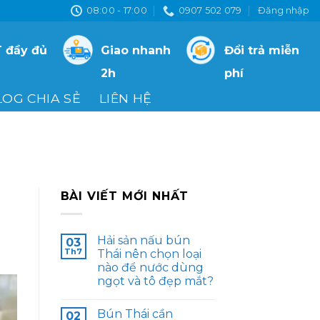
08:00 - 17:00
0907 502 079
Đăng nhập
 đầy đủ
Giao nhanh
Đổi trả miễn
2h
phí
LOG CHIA SẺ
LIÊN HỆ
BÀI VIẾT MỚI NHẤT
Hải sản nấu bún
03
Th7
Thái nên chọn loại
nào để nước dùng
ngọt và tô đẹp mắt?
Bún Thái cần
02