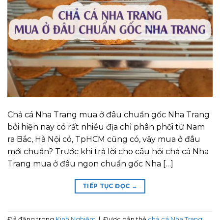
Chả cá Nha Trang mua ở đâu chuẩn gốc Nha Trang
bởi hiện nay có rất nhiều địa chỉ phân phối từ Nam
ra Bắc, Hà Nội có, TpHCM cũng có, vậy mua ở đâu
mới chuẩn? Trước khi trả lời cho câu hỏi chả cá Nha
Trang mua ở đâu ngon chuẩn gốc Nha […]
TIẾP TỤC ĐỌC
→
Đã đăng trong
Kinh Nghiệm
|
Được gắn thẻ
chả cá Nha Trang