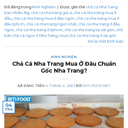
Đã đăng trong
Kinh Nghiệm
|
Được gắn thẻ
chả cá Nha Trang
bao nhiêu 1kg
,
chả cá nha trang giá sỉ
,
chả cá nha trang mua ở
đâu
,
chả cá nha trang mua ở đâu ngon
,
chả cá nha trang mua ở
đâu tphcm
,
chả cá nha trang ngon nhất
,
chả cá nha trang ở đâu
ngon
,
chả cá nha trang ở tphcm
,
chả cá nha trang tại sài gòn
,
chỗ
bán chả cá ngon ở Nha Trang
,
mua chả cá nha trang ở sài gòn
Để lại một bình luận
KINH NGHIỆM
Chả Cá Nha Trang Mua Ở Đâu Chuẩn
Gốc Nha Trang?
ĐÃ ĐĂNG TRÊN
4 THÁNG 4, 2023
BỞI
BITI FOOD MKT
04
Th4