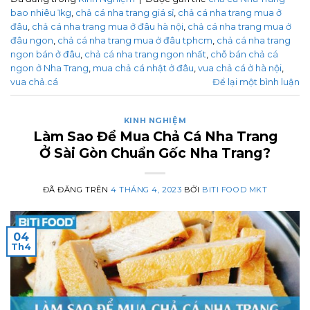
bao nhiêu 1kg
,
chả cá nha trang giá sỉ
,
chả cá nha trang mua ở
đâu
,
chả cá nha trang mua ở đâu hà nội
,
chả cá nha trang mua ở
đâu ngon
,
chả cá nha trang mua ở đâu tphcm
,
chả cá nha trang
ngon bán ở đâu
,
chả cá nha trang ngon nhất
,
chỗ bán chả cá
ngon ở Nha Trang
,
mua chả cá nhật ở đâu
,
vua chả cá ở hà nội
,
vua chả.cá
Để lại một bình luận
KINH NGHIỆM
Làm Sao Để Mua Chả Cá Nha Trang
Ở Sài Gòn Chuẩn Gốc Nha Trang?
ĐÃ ĐĂNG TRÊN
4 THÁNG 4, 2023
BỞI
BITI FOOD MKT
04
Th4