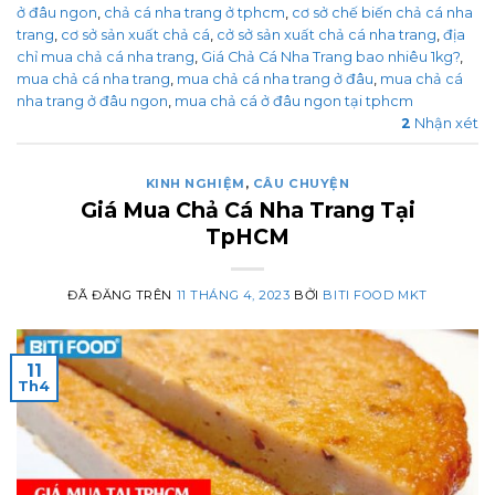
ở đâu ngon
,
chả cá nha trang ở tphcm
,
cơ sở chế biến chả cá nha
trang
,
cơ sở sản xuất chả cá
,
cở sở sản xuất chả cá nha trang
,
địa
chỉ mua chả cá nha trang
,
Giá Chả Cá Nha Trang bao nhiêu 1kg?
,
mua chả cá nha trang
,
mua chả cá nha trang ở đâu
,
mua chả cá
nha trang ở đâu ngon
,
mua chả cá ở đâu ngon tại tphcm
2
Nhận xét
KINH NGHIỆM
,
CÂU CHUYỆN
Giá Mua Chả Cá Nha Trang Tại
TpHCM
ĐÃ ĐĂNG TRÊN
11 THÁNG 4, 2023
BỞI
BITI FOOD MKT
11
Th4