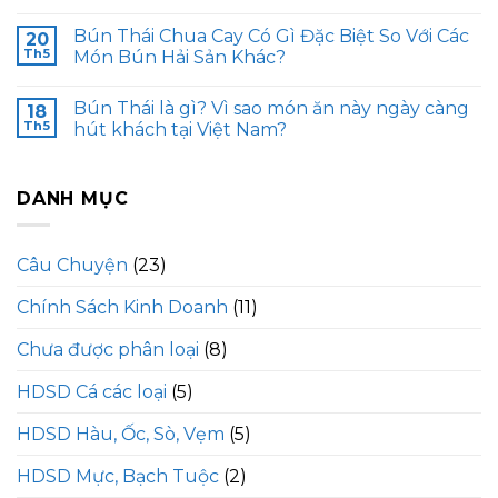
Bún Thái Chua Cay Có Gì Đặc Biệt So Với Các
20
Th5
Món Bún Hải Sản Khác?
Bún Thái là gì? Vì sao món ăn này ngày càng
18
Th5
hút khách tại Việt Nam?
DANH MỤC
Câu Chuyện
(23)
Chính Sách Kinh Doanh
(11)
Chưa được phân loại
(8)
HDSD Cá các loại
(5)
HDSD Hàu, Ốc, Sò, Vẹm
(5)
HDSD Mực, Bạch Tuộc
(2)