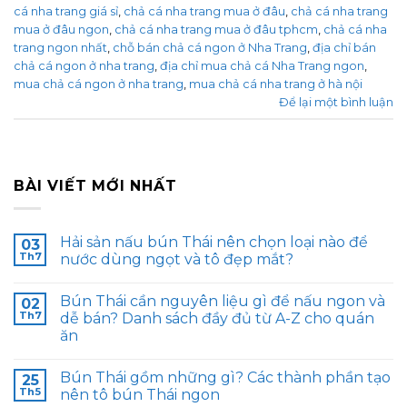
cá nha trang giá sỉ
,
chả cá nha trang mua ở đâu
,
chả cá nha trang
mua ở đâu ngon
,
chả cá nha trang mua ở đâu tphcm
,
chả cá nha
trang ngon nhất
,
chỗ bán chả cá ngon ở Nha Trang
,
địa chỉ bán
chả cá ngon ở nha trang
,
địa chỉ mua chả cá Nha Trang ngon
,
mua chả cá ngon ở nha trang
,
mua chả cá nha trang ở hà nội
Để lại một bình luận
BÀI VIẾT MỚI NHẤT
Hải sản nấu bún Thái nên chọn loại nào để
03
Th7
nước dùng ngọt và tô đẹp mắt?
Bún Thái cần nguyên liệu gì để nấu ngon và
02
Th7
dễ bán? Danh sách đầy đủ từ A-Z cho quán
ăn
Bún Thái gồm những gì? Các thành phần tạo
25
Th5
nên tô bún Thái ngon