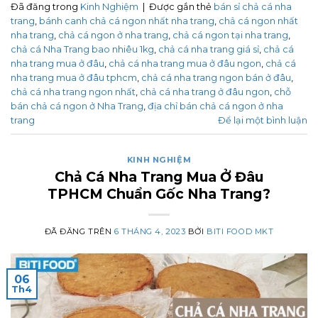
Đã đăng trong
Kinh Nghiệm
|
Được gắn thẻ
bán sỉ chả cá nha
trang
,
bánh canh chả cá ngon nhất nha trang
,
chả cá ngon nhất
nha trang
,
chả cá ngon ở nha trang
,
chả cá ngon tại nha trang
,
chả cá Nha Trang bao nhiêu 1kg
,
chả cá nha trang giá sỉ
,
chả cá
nha trang mua ở đâu
,
chả cá nha trang mua ở đâu ngon
,
chả cá
nha trang mua ở đâu tphcm
,
chả cá nha trang ngon bán ở đâu
,
chả cá nha trang ngon nhất
,
chả cá nha trang ở đâu ngon
,
chỗ
bán chả cá ngon ở Nha Trang
,
địa chỉ bán chả cá ngon ở nha
trang
Để lại một bình luận
KINH NGHIỆM
Chả Cá Nha Trang Mua Ở Đâu
TPHCM Chuẩn Gốc Nha Trang?
ĐÃ ĐĂNG TRÊN
6 THÁNG 4, 2023
BỞI
BITI FOOD MKT
06
Th4