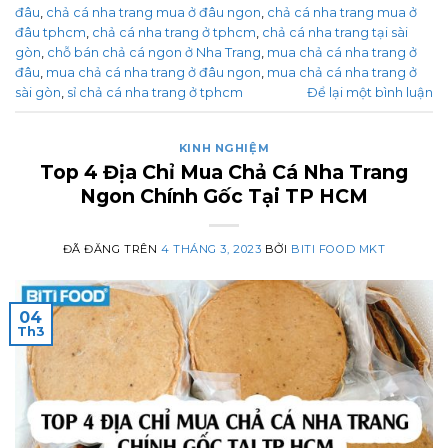
đâu
,
chả cá nha trang mua ở đâu ngon
,
chả cá nha trang mua ở
đâu tphcm
,
chả cá nha trang ở tphcm
,
chả cá nha trang tại sài
gòn
,
chỗ bán chả cá ngon ở Nha Trang
,
mua chả cá nha trang ở
đâu
,
mua chả cá nha trang ở đâu ngon
,
mua chả cá nha trang ở
sài gòn
,
sỉ chả cá nha trang ở tphcm
Để lại một bình luận
KINH NGHIỆM
Top 4 Địa Chỉ Mua Chả Cá Nha Trang
Ngon Chính Gốc Tại TP HCM
ĐÃ ĐĂNG TRÊN
4 THÁNG 3, 2023
BỞI
BITI FOOD MKT
04
Th3