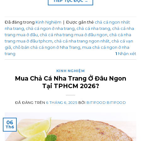
TIẾP TỤC ĐỌC
→
Đã đăng trong
Kinh Nghiệm
|
Được gắn thẻ
chả cá ngon nhất
nha trang
,
chả cá ngon ở nha trang
,
chả cá nha trang
,
chả cá nha
trang mua ở đâu
,
chả cá nha trang mua ở đâu ngon
,
chả cá nha
trang mua ở đâu tphcm
,
chả cá nha trang ngon nhất
,
chả cá vạn
giã
,
chỗ bán chả cá ngon ở Nha Trang
,
mua chả cá ngon ở nha
trang
1
Nhận xét
KINH NGHIỆM
Mua Chả Cá Nha Trang Ở Đâu Ngon
Tại TPHCM 2026?
ĐÃ ĐĂNG TRÊN
6 THÁNG 6, 2025
BỞI
BITIFOOD BITIFOOD
06
Th6