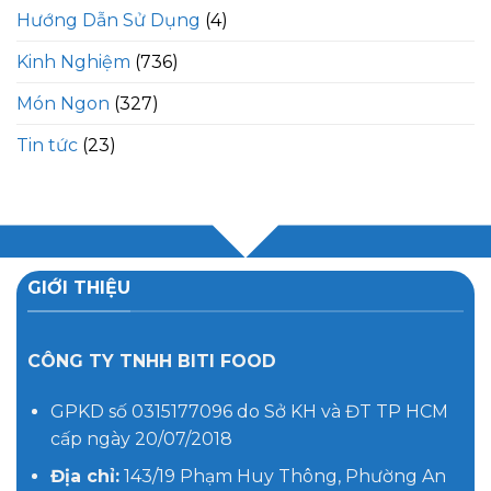
Hướng Dẫn Sử Dụng
(4)
Kinh Nghiệm
(736)
Món Ngon
(327)
Tin tức
(23)
GIỚI THIỆU
CÔNG TY TNHH BITI FOOD
GPKD số 0315177096 do Sở KH và ĐT TP HCM
cấp ngày 20/07/2018
Địa chỉ:
143/19 Phạm Huy Thông, Phường An