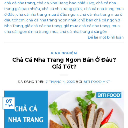
chả cá nha trang
,
chả cá Nha Trang bao nhiêu 1kg
,
chả cá nha
trang giá bao nhiêu
,
chả cá nha trang giá sỉ
,
chả cá nha trang mua
ở đâu
,
chả cá nha trang mua ở đâu ngon
,
chả cá nha trang mua ở
đâu tphcm
,
chả cá nha trang ngon nhất
,
chỗ bán chả cá ngon ở
Nha Trang
,
giá chả cá nha trang
,
giá mua chả cá nha trang
,
mua
chả cá ngon ở nha trang
,
mua chả cá nha trang ở sài gòn
Để lại một bình luận
KINH NGHIỆM
Chả Cá Nha Trang Ngon Bán Ở Đâu?
Giá Tốt?
ĐÃ ĐĂNG TRÊN
7 THÁNG 4, 2023
BỞI
BITI FOOD MKT
07
Th4