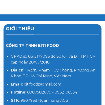
GIỚI THIỆU
CÔNG TY TNHH BITI FOOD
GPKD số 0315177096 do Sở KH và ĐT TP HCM
cấp ngày 20/07/2018
Địa chỉ:
143/19 Phạm Huy Thông, Phường An
Nhơn, TP Hồ Chí Minh, Việt Nam
Email:
bitifood@gmail.com
Hotline:
0907502079 - 0932106534
STK
: 9907968 Ngân hàng ACB