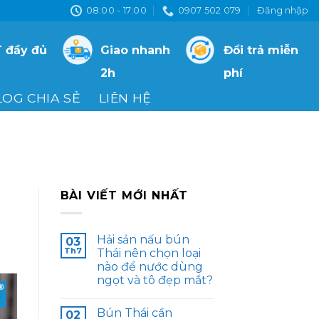
08:00 - 17:00
0907 502 079
Đăng nhập
 đầy đủ
Giao nhanh
Đổi trả miễn
2h
phí
LOG CHIA SẺ
LIÊN HỆ
BÀI VIẾT MỚI NHẤT
Hải sản nấu bún
03
Th7
Thái nên chọn loại
nào để nước dùng
ngọt và tô đẹp mắt?
Bún Thái cần
02