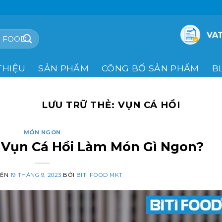
VAT
THIỆU
SẢN PHẨM
CÔNG BỐ SẢN PHẨM
B
LƯU TRỮ THẺ:
VỤN CÁ HỒI
MÓN NGON
? Vụn Cá Hồi Làm Món Gì Ngon?
RÊN
19 THÁNG 9, 2023
BỞI
BITI FOOD MKT