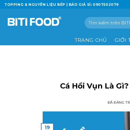
Chuyển
TOPPING & NGUYÊN LIỆU BẾP | BÁO GIÁ SỈ: 0907502079
đến
nội
Tìm
dung
kiếm:
TRANG CHỦ
GIỚI 
Cá Hồi Vụn Là Gì
ĐÃ ĐĂNG T
19