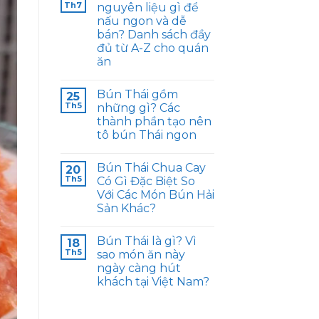
Th7
nguyên liệu gì để
nấu ngon và dễ
bán? Danh sách đầy
đủ từ A-Z cho quán
ăn
Bún Thái gồm
25
Th5
những gì? Các
thành phần tạo nên
tô bún Thái ngon
Bún Thái Chua Cay
20
Th5
Có Gì Đặc Biệt So
Với Các Món Bún Hải
Sản Khác?
Bún Thái là gì? Vì
18
Th5
sao món ăn này
ngày càng hút
khách tại Việt Nam?