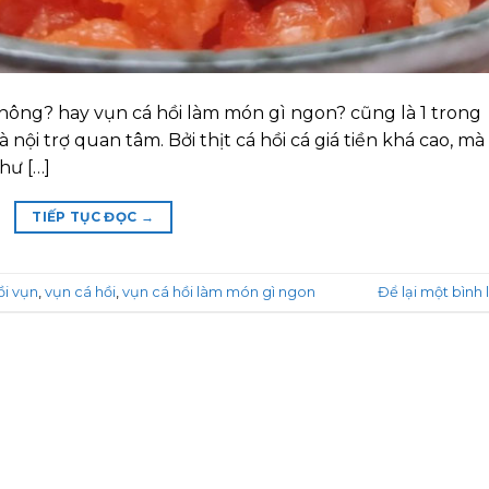
không? hay vụn cá hồi làm món gì ngon? cũng là 1 trong
ội trợ quan tâm. Bởi thịt cá hồi cá giá tiền khá cao, mà
 hư […]
TIẾP TỤC ĐỌC
→
ồi vụn
,
vụn cá hồi
,
vụn cá hồi làm món gì ngon
Để lại một bình 