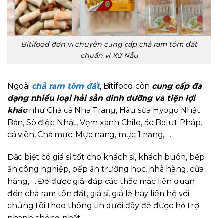
Bitifood đơn vị chuyên cung cấp chả ram tôm đất
chuẩn vị Xứ Nẫu
Ngoài
chả ram tôm đất
,
Bitifood còn
cung cấp đa
dạng nhiều loại hải sản dinh dưỡng và tiện lợi
khác
như Chả cá Nha Trang, Hàu sữa Hyogo Nhật
Bản, Sò điệp Nhật, Vẹm xanh Chile, ốc Bolut Pháp,
cá viên, Chả mực, Mực nang, mực 1 nắng,….
Đặc biệt có giá sỉ tốt cho khách sỉ, khách buôn, bếp
ăn công nghiệp, bếp ăn trường học, nhà hàng, cửa
hàng,…. Để được giải đáp các thắc mắc liên quan
đến chả ram tôn đất, giá sỉ, giá lẻ hãy liên hệ với
chúng tôi theo thông tin dưới đây để được hỗ trợ
nhanh chóng nhất.