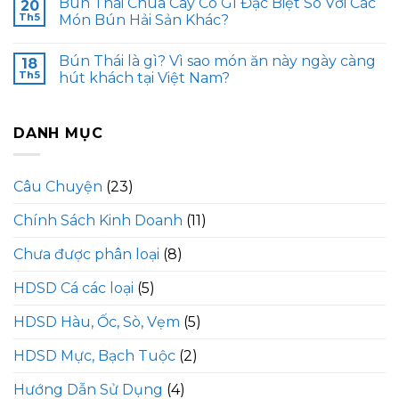
Bún Thái Chua Cay Có Gì Đặc Biệt So Với Các
20
Th5
Món Bún Hải Sản Khác?
Bún Thái là gì? Vì sao món ăn này ngày càng
18
Th5
hút khách tại Việt Nam?
DANH MỤC
Câu Chuyện
(23)
Chính Sách Kinh Doanh
(11)
Chưa được phân loại
(8)
HDSD Cá các loại
(5)
HDSD Hàu, Ốc, Sò, Vẹm
(5)
HDSD Mực, Bạch Tuộc
(2)
Hướng Dẫn Sử Dụng
(4)