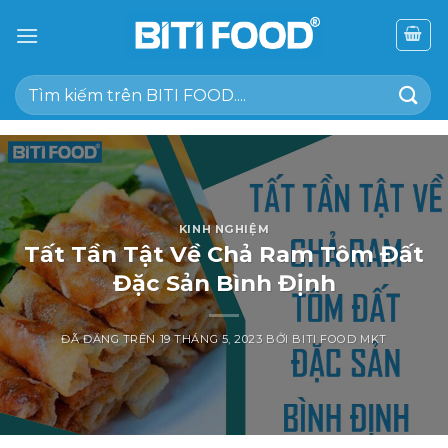
Chuyển
đến
nội
Tìm
dung
kiếm:
KINH NGHIỆM
Tất Tần Tật Về Chả Ram Tôm Đất
Đặc Sản Bình Định
ĐÃ ĐĂNG TRÊN
19 THÁNG 5, 2023
BỞI
BITI FOOD MKT