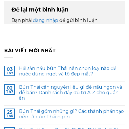
Để lại một bình luận
Bạn phải
đăng nhập
để gửi bình luận.
BÀI VIẾT MỚI NHẤT
Hải sản nấu bún Thái nên chọn loại nào để
03
Th7
nước dùng ngọt và tô đẹp mắt?
Bún Thái cần nguyên liệu gì để nấu ngon và
02
Th7
dễ bán? Danh sách đầy đủ từ A-Z cho quán
ăn
Bún Thái gồm những gì? Các thành phần tạo
25
Th5
nên tô bún Thái ngon