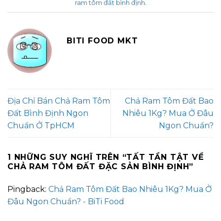
ram tôm đất bình định
.
BITI FOOD MKT
Địa Chỉ Bán Chả Ram Tôm
Chả Ram Tôm Đất Bao
Đất Bình Định Ngon
Nhiêu 1Kg? Mua Ở Đâu
Chuẩn Ở TpHCM
Ngon Chuẩn?
1 NHỮNG SUY NGHĨ TRÊN “
TẤT TẦN TẬT VỀ
CHẢ RAM TÔM ĐẤT ĐẶC SẢN BÌNH ĐỊNH
”
Pingback:
Chả Ram Tôm Đất Bao Nhiêu 1Kg? Mua Ở
Đâu Ngon Chuẩn? - BiTi Food