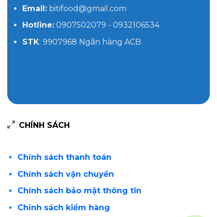
Email:
bitifood@gmail.com
Hotline:
0907502079 - 0932106534
STK
: 9907968 Ngân hàng ACB
CHÍNH SÁCH
Chính sách thanh toán
Chính sách vận chuyển
Chính sách bảo mật thông tin
Chính sách kiểm hàng