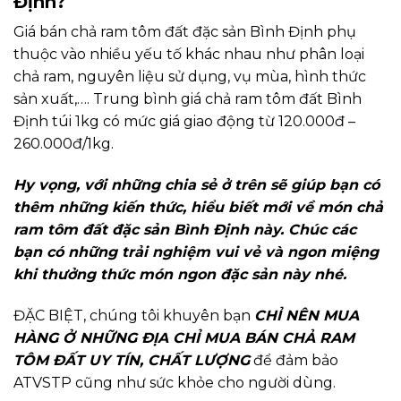
Định?
Giá bán chả ram tôm đất đặc sản Bình Định phụ
thuộc vào nhiều yếu tố khác nhau như phân loại
chả ram, nguyên liệu sử dụng, vụ mùa, hình thức
sản xuất,…. Trung bình giá chả ram tôm đất Bình
Định túi 1kg có mức giá giao động từ 120.000đ –
260.000đ/1kg.
Hy vọng, với những chia sẻ ở trên sẽ giúp bạn có
thêm những kiến thức, hiểu biết mới về món chả
ram tôm đất đặc sản Bình Định này. Chúc các
bạn có những trải nghiệm vui vẻ và ngon miệng
khi thưởng thức món ngon đặc sản này nhé.
ĐẶC BIỆT, chúng tôi khuyên bạn
CHỈ NÊN MUA
HÀNG Ở NHỮNG ĐỊA CHỈ MUA BÁN CHẢ RAM
TÔM ĐẤT UY TÍN, CHẤT LƯỢNG
để đảm bảo
ATVSTP cũng như sức khỏe cho người dùng.