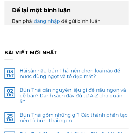
Để lại một bình luận
Bạn phải
đăng nhập
để gửi bình luận.
BÀI VIẾT MỚI NHẤT
Hải sản nấu bún Thái nên chọn loại nào để
03
Th7
nước dùng ngọt và tô đẹp mắt?
Bún Thái cần nguyên liệu gì để nấu ngon và
02
Th7
dễ bán? Danh sách đầy đủ từ A-Z cho quán
ăn
Bún Thái gồm những gì? Các thành phần tạo
25
Th5
nên tô bún Thái ngon