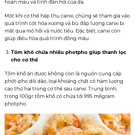
hoàn máu và tính đàn hồi của da.
Một khi cơ thể hấp thụ canxi, chúng sẽ tham gia vào
quá trình cốt hóa xương và bù đắp lượng canxi bị
mất qua mồ hôi và nước tiểu. Đặc biệt, canxi còn
giúp điều hòa quá trình đông máu.
Tôm khô chứa nhiều photpho giúp thanh lọc
cho cơ thể
Tôm khô ăn được không còn là nguồn cung cấp
phốt-pho dồi dào, loại khoáng chất có hàm lượng
cao thứ hai trong cơ thể sau canxi. Trung bình,
trong 100gr tôm khô có chứa tới 995 miligram
photpho.