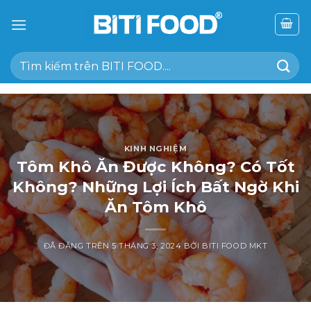
Chuyển
đến
nội
Tìm
dung
kiếm:
KINH NGHIỆM
Tôm Khô Ăn Được Không? Có Tốt
Không? Những Lợi Ích Bất Ngờ Khi
Ăn Tôm Khô
ĐÃ ĐĂNG TRÊN
5 THÁNG 3, 2024
BỞI
BITI FOOD MKT