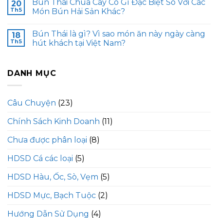
Bún Thái Chua Cay Có Gì Đặc Biệt So Với Các
20
Th5
Món Bún Hải Sản Khác?
Bún Thái là gì? Vì sao món ăn này ngày càng
18
Th5
hút khách tại Việt Nam?
DANH MỤC
Câu Chuyện
(23)
Chính Sách Kinh Doanh
(11)
Chưa được phân loại
(8)
HDSD Cá các loại
(5)
HDSD Hàu, Ốc, Sò, Vẹm
(5)
HDSD Mực, Bạch Tuộc
(2)
Hướng Dẫn Sử Dụng
(4)