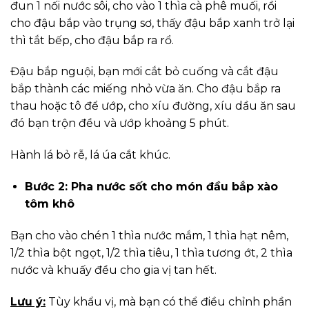
đun 1 nối nước sôi, cho vào 1 thìa cà phê muối, rồi
cho đậu bắp vào trụng sơ, thấy đậu bắp xanh trở lại
thì tắt bếp, cho đậu bắp ra rổ.
Đậu bắp nguội, bạn mới cắt bỏ cuống và cắt đậu
bắp thành các miếng nhỏ vừa ăn. Cho đậu bắp ra
thau hoặc tô để ướp, cho xíu đường, xíu dầu ăn sau
đó bạn trộn đều và ướp khoảng 5 phút.
Hành lá bỏ rễ, lá úa cắt khúc.
Bước 2: Pha nước sốt cho món đầu bắp xào
tôm khô
Bạn cho vào chén 1 thìa nước mắm, 1 thìa hạt nêm,
1/2 thìa bột ngọt, 1/2 thìa tiêu, 1 thìa tương ớt, 2 thìa
nước và khuấy đều cho gia vị tan hết.
Lưu ý:
Tùy khẩu vị, mà bạn có thể điều chỉnh phần