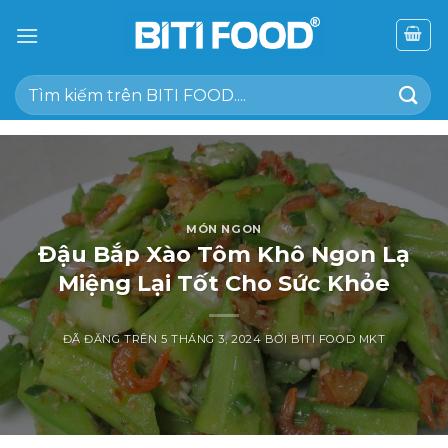
Chuyển
đến
nội
Tìm
dung
kiếm:
MÓN NGON
Đậu Bắp Xào Tôm Khô Ngon Lạ
Miệng Lại Tốt Cho Sức Khỏe
ĐÃ ĐĂNG TRÊN
5 THÁNG 3, 2024
BỞI
BITI FOOD MKT