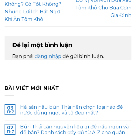
Đổi Vị Với Món Dứa Xào
Không? Có Tốt Không?
Tôm Khô Cho Bữa Cơm
Những Lợi Ích Bất Ngờ
Gia Đình
Khi Ăn Tôm Khô
Để lại một bình luận
Bạn phải
đăng nhập
để gửi bình luận.
BÀI VIẾT MỚI NHẤT
Hải sản nấu bún Thái nên chọn loại nào để
03
Th7
nước dùng ngọt và tô đẹp mắt?
Bún Thái cần nguyên liệu gì để nấu ngon và
02
Th7
dễ bán? Danh sách đầy đủ từ A-Z cho quán