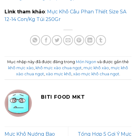
Link tham khảo
:
Mực Khô Câu Phan Thiết Size SA
12-14 Con/Kg Túi 250Gr
Mục nhập này đã được đăng trong
Món Ngon
và được gắn thẻ
khô mực xào
,
khô mực xào chua ngọt
,
mực khô xào
,
mực khô
xào chua ngọt
,
xào mực khô
,
xào mực khô chua ngọt
.
BITI FOOD MKT
Mực Khô Nướng Bao
Tổng Hợp 5 Gợi Ý Mực