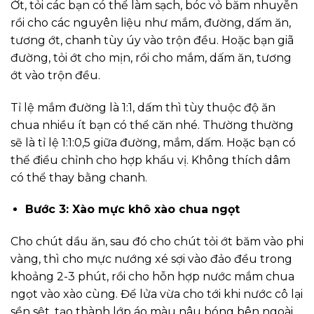
Ớt, tỏi các bạn có thể làm sạch, bóc vỏ băm nhuyễn
rồi cho các nguyên liệu như mắm, đường, dấm ăn,
tương ớt, chanh tùy úy vào trộn đều. Hoặc bạn giã
đường, tỏi ớt cho mịn, rồi cho mắm, dấm ăn, tương
ớt vào trộn đều.
Tỉ lệ mắm đường là 1:1, dấm thì tùy thuộc độ ăn
chua nhiều ít bạn có thể căn nhé. Thường thường
sẽ là tỉ lệ 1:1:0,5 giữa đường, mắm, dấm. Hoặc bạn có
thể điều chỉnh cho hợp khẩu vị. Không thích dâm
có thể thay bằng chanh.
Bước 3: Xào mực khô xào chua ngọt
Cho chút dầu ăn, sau đó cho chút tỏi ớt băm vào phi
vàng, thì cho mực nướng xé sợi vào đảo đều trong
khoảng 2-3 phút, rồi cho hỗn hợp nước mắm chua
ngọt vào xào cùng. Để lửa vừa cho tới khi nước cô lại
sền sệt, tạo thành lớp áo màu nâu bóng bên ngoài.