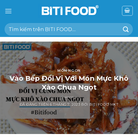
Chuyển
đến
nội
Tìm
dung
kiếm:
MÓN NGON
Vào Bếp Đổi Vị Với Món Mực Khô
Xào Chua Ngọt
ĐÃ ĐĂNG TRÊN
6 THÁNG 7, 2023
BỞI
BITI FOOD MKT