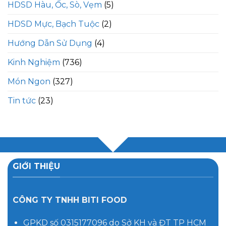
HDSD Hàu, Ốc, Sò, Vẹm
(5)
HDSD Mực, Bạch Tuộc
(2)
Hướng Dẫn Sử Dụng
(4)
Kinh Nghiệm
(736)
Món Ngon
(327)
Tin tức
(23)
GIỚI THIỆU
CÔNG TY TNHH BITI FOOD
GPKD số 0315177096 do Sở KH và ĐT TP HCM