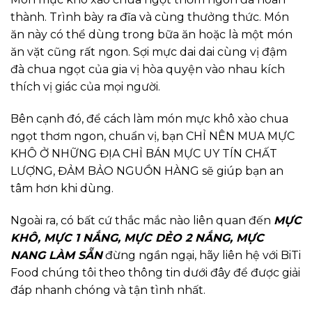
thành. Trình bày ra đĩa và cùng thưởng thức. Món
ăn này có thể dùng trong bữa ăn hoặc là một món
ăn vặt cũng rất ngon. Sợi mực dai dai cùng vị đậm
đà chua ngọt của gia vị hòa quyện vào nhau kích
thích vị giác của mọi người.
Bên cạnh đó, để cách làm món mực khô xào chua
ngọt thơm ngon, chuẩn vị, bạn CHỈ NÊN MUA MỰC
KHÔ Ở NHỮNG ĐỊA CHỈ BÁN MỰC UY TÍN CHẤT
LƯỢNG, ĐẢM BẢO NGUỒN HÀNG sẽ giúp bạn an
tâm hơn khi dùng.
Ngoài ra, có bất cứ thắc mắc nào liên quan đến
MỰC
KHÔ, MỰC 1 NẮNG, MỰC DẺO 2 NẮNG, MỰC
NANG LÀM SẴN
đừng ngần ngại, hãy liên hệ với BiTi
Food chúng tôi theo thông tin dưới đây để được giải
đáp nhanh chóng và tận tình nhất.