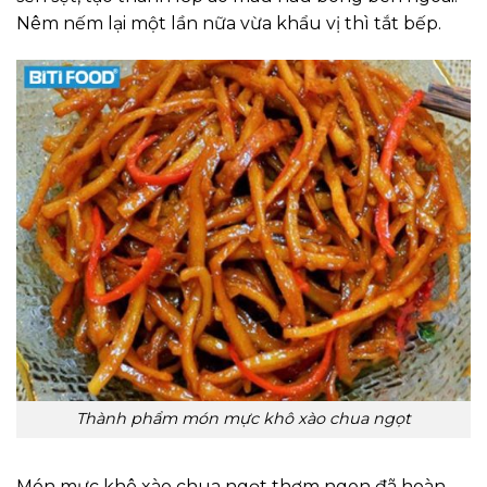
Nêm nếm lại một lần nữa vừa khẩu vị thì tắt bếp.
Thành phẩm món mực khô xào chua ngọt
Món mực khô xào chua ngọt thơm ngon đã hoàn