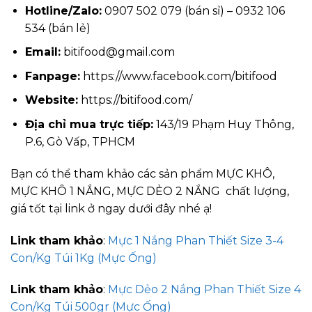
Hotline/Zalo:
0907 502 079 (bán sỉ) – 0932 106
534 (bán lẻ)
Email:
bitifood@gmail.com
Fanpage:
https://www.facebook.com/bitifood
Website:
https://bitifood.com/
Địa chỉ mua trực tiếp:
143/19 Phạm Huy Thông,
P.6, Gò Vấp, TPHCM
Bạn có thể tham khảo các sản phẩm MỰC KHÔ,
MỰC KHÔ 1 NẮNG, MỰC DẺO 2 NẮNG chất lượng,
giá tốt tại link ở ngay dưới đây nhé ạ!
Link tham khảo
:
Mực 1 Nắng Phan Thiết Size 3-4
Con/Kg Túi 1Kg (Mực Ống)
Link tham khảo
:
Mực Dẻo 2 Nắng Phan Thiết Size 4
Con/Kg Túi 500gr (Mực Ống)