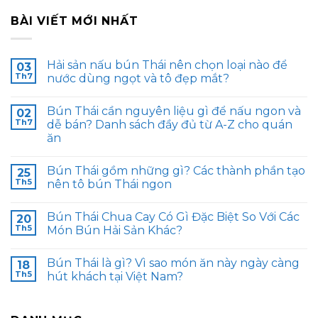
BÀI VIẾT MỚI NHẤT
Hải sản nấu bún Thái nên chọn loại nào để
03
Th7
nước dùng ngọt và tô đẹp mắt?
Bún Thái cần nguyên liệu gì để nấu ngon và
02
Th7
dễ bán? Danh sách đầy đủ từ A-Z cho quán
ăn
Bún Thái gồm những gì? Các thành phần tạo
25
Th5
nên tô bún Thái ngon
Bún Thái Chua Cay Có Gì Đặc Biệt So Với Các
20
Th5
Món Bún Hải Sản Khác?
Bún Thái là gì? Vì sao món ăn này ngày càng
18
Th5
hút khách tại Việt Nam?