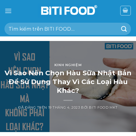
Chuyển
đến
nội
Tìm
dung
kiếm:
KINH NGHIỆM
Vì Sao Nên Chọn Hàu Sữa Nhật Bản
Để Sử Dụng Thay Vì Các Loại Hàu
Khác?
ĐÃ ĐĂNG TRÊN
19 THÁNG 4, 2023
BỞI
BITI FOOD MKT