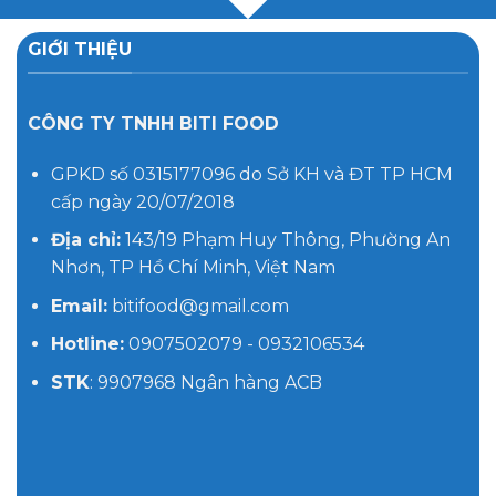
GIỚI THIỆU
CÔNG TY TNHH BITI FOOD
GPKD số 0315177096 do Sở KH và ĐT TP HCM
cấp ngày 20/07/2018
Địa chỉ:
143/19 Phạm Huy Thông, Phường An
Nhơn, TP Hồ Chí Minh, Việt Nam
Email:
bitifood@gmail.com
Hotline:
0907502079 - 0932106534
STK
: 9907968 Ngân hàng ACB