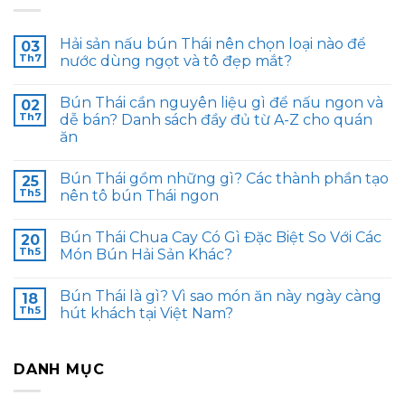
Hải sản nấu bún Thái nên chọn loại nào để
03
Th7
nước dùng ngọt và tô đẹp mắt?
Bún Thái cần nguyên liệu gì để nấu ngon và
02
Th7
dễ bán? Danh sách đầy đủ từ A-Z cho quán
ăn
Bún Thái gồm những gì? Các thành phần tạo
25
Th5
nên tô bún Thái ngon
Bún Thái Chua Cay Có Gì Đặc Biệt So Với Các
20
Th5
Món Bún Hải Sản Khác?
Bún Thái là gì? Vì sao món ăn này ngày càng
18
Th5
hút khách tại Việt Nam?
DANH MỤC