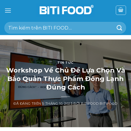
Chuyển
đến
nội
Tìm
dung
kiếm:
TIN TỨC
Workshop Về Chủ Đề Lựa Chọn Và
Bảo Quản Thực Phẩm Đông Lạnh
Đúng Cách
ĐÃ ĐĂNG TRÊN
5 THÁNG 10, 2023
BỞI
BITIFOOD BITIFOOD