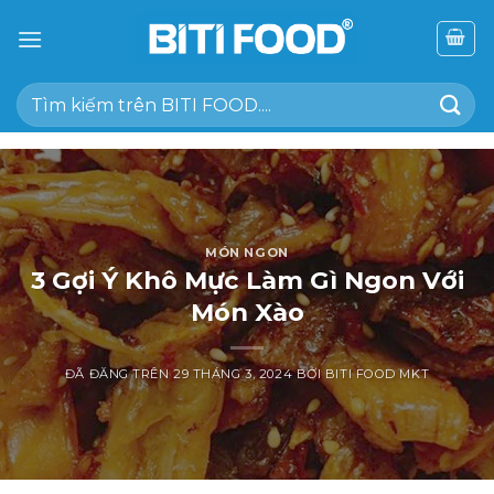
Chuyển
đến
nội
Tìm
dung
kiếm:
MÓN NGON
3 Gợi Ý Khô Mực Làm Gì Ngon Với
Món Xào
ĐÃ ĐĂNG TRÊN
29 THÁNG 3, 2024
BỞI
BITI FOOD MKT