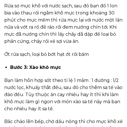
Rửa sơ mực khô với nước sạch, sau đó bạn đổ 1 lon
bia vào thau rồi ngâm khô mực trong khoảng 30
phút cho mực mềm thì rửa mực lại với nước một lần
nữa và vớt ra rổ để ráo rồi đem nướng chín tới. Khi
mực đã nướng chín thì lấy chầy dã dập để loại bỏ
phần cứng, cháy rồi xé sợi vừa ăn.
Ớt rửa sạch, loại bỏ bớt hạt ớt rồi băm
Bước 3: Xào khô mực
Bạn làm hỗn hợp sốt theo tỉ lệ 1 mắm : 1 đường : 1/2
nước lọc, khuấy thât đều, sau đó cho thêm sa tế vào
đảo đều. Tùy thuộc ăn cay nhiều hay ít thì khi làm
khô mực làm gì ngon với món xào sa tế này mà bạn
cho nhiều hay ít sa tế.
Bắc chảo lên bếp, chờ dầu nóng thì cho mực khô xé