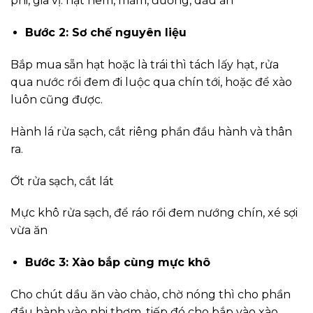
phi, gia vị: hạt nêm, mắm, đường, dầu ăn
Bước 2: Sơ chế nguyên liệu
Bắp mua sẵn hạt hoặc là trái thì tách lấy hạt, rửa
qua nước rồi đem đi luộc qua chín tới, hoặc để xào
luôn cũng được.
Hành lá rửa sạch, cắt riêng phần đầu hành và thân
ra.
Ớt rửa sạch, cắt lát
Mực khô rửa sạch, để ráo rồi đem nướng chín, xé sợi
vừa ăn
Bước 3: Xào bắp cùng mực khô
Cho chút dầu ăn vào chảo, chờ nóng thì cho phần
đầu hành vào phi thơm, tiếp đó cho bắp vào xào,