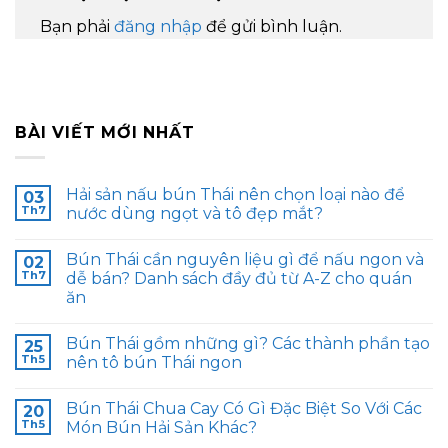
Bạn phải
đăng nhập
để gửi bình luận.
BÀI VIẾT MỚI NHẤT
Hải sản nấu bún Thái nên chọn loại nào để
03
Th7
nước dùng ngọt và tô đẹp mắt?
Bún Thái cần nguyên liệu gì để nấu ngon và
02
Th7
dễ bán? Danh sách đầy đủ từ A-Z cho quán
ăn
Bún Thái gồm những gì? Các thành phần tạo
25
Th5
nên tô bún Thái ngon
Bún Thái Chua Cay Có Gì Đặc Biệt So Với Các
20
Th5
Món Bún Hải Sản Khác?