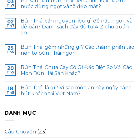
Hải sản nấu bún Thái nên chọn loại nào để
03
Th7
nước dùng ngọt và tô đẹp mắt?
Bún Thái cần nguyên liệu gì để nấu ngon và
02
Th7
dễ bán? Danh sách đầy đủ từ A-Z cho quán
ăn
Bún Thái gồm những gì? Các thành phần tạo
25
Th5
nên tô bún Thái ngon
Bún Thái Chua Cay Có Gì Đặc Biệt So Với Các
20
Th5
Món Bún Hải Sản Khác?
Bún Thái là gì? Vì sao món ăn này ngày càng
18
Th5
hút khách tại Việt Nam?
DANH MỤC
Câu Chuyện
(23)