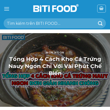
Chuyển
đến
nội
Tìm
dung
kiếm:
MÓN NGON
Tổng Hợp 4 Cách Kho Cá Trứng
Nauy Ngon Chỉ Với Vài Phút Chế
Biến
ĐÃ ĐĂNG TRÊN
1 THÁNG 12, 2023
BỞI
BITI FOOD MKT