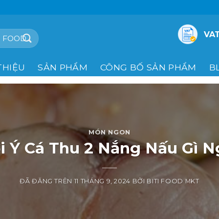
VAT
THIỆU
SẢN PHẨM
CÔNG BỐ SẢN PHẨM
B
MÓN NGON
i Ý Cá Thu 2 Nắng Nấu Gì 
ĐÃ ĐĂNG TRÊN
11 THÁNG 9, 2024
BỞI
BITI FOOD MKT