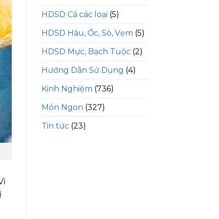
HDSD Cá các loại
(5)
HDSD Hàu, Ốc, Sò, Vẹm
(5)
HDSD Mực, Bạch Tuộc
(2)
Hướng Dẫn Sử Dụng
(4)
Kinh Nghiệm
(736)
Món Ngon
(327)
Tin tức
(23)
Vì
ị