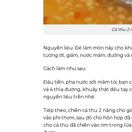
Cá thu 2 
Nguyên liệu: Để làm món này cho khẩu
tương ớt, giấm, nước mắm, đường và 
Cách làm như sau:
Đầu tiên, pha nước sốt mắm tỏi: bạn c
và 4 thìa đường, khuấy thật đều tay c
nguyên liệu trên nhé.
Tiếp theo, chiên cá thu 2 nắng cho gi
vào phi thơm, sau đó cho hỗn hợp đã c
cho cá thu đã chiên vào rim trong lửa 