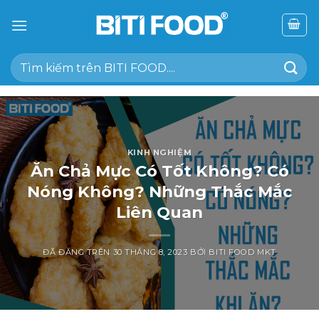
Chuyển
đến
nội
Tìm
dung
kiếm:
KINH NGHIỆM
Ăn Chả Mực Có Tốt Không? Có
Nóng Không? Những Thắc Mắc
Liên Quan
ĐÃ ĐĂNG TRÊN
30 THÁNG 8, 2023
BỞI
BITI FOOD MKT