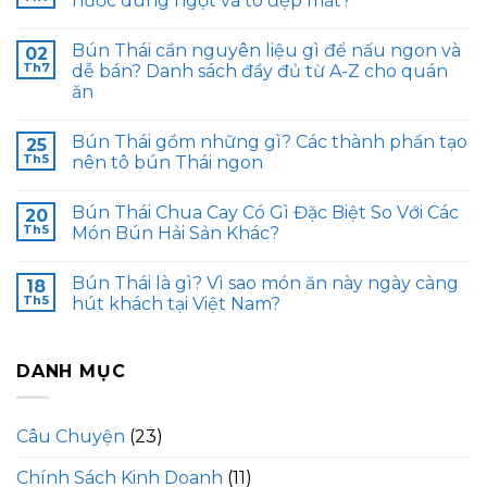
nước dùng ngọt và tô đẹp mắt?
Bún Thái cần nguyên liệu gì để nấu ngon và
02
Th7
dễ bán? Danh sách đầy đủ từ A-Z cho quán
ăn
Bún Thái gồm những gì? Các thành phần tạo
25
Th5
nên tô bún Thái ngon
Bún Thái Chua Cay Có Gì Đặc Biệt So Với Các
20
Th5
Món Bún Hải Sản Khác?
Bún Thái là gì? Vì sao món ăn này ngày càng
18
Th5
hút khách tại Việt Nam?
DANH MỤC
Câu Chuyện
(23)
Chính Sách Kinh Doanh
(11)