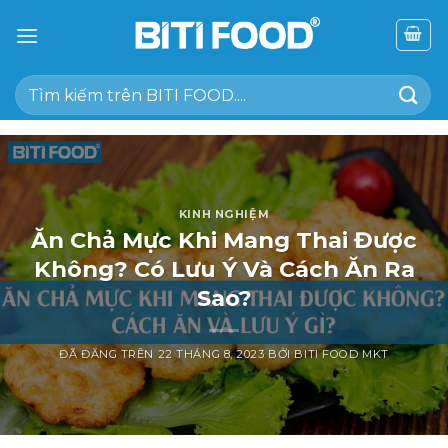
Chuyển
đến
nội
Tìm
dung
kiếm:
KINH NGHIỆM
Ăn Chả Mực Khi Mang Thai Được
Không? Có Lưu Ý Và Cách Ăn Ra
Sao?
ĐÃ ĐĂNG TRÊN
22 THÁNG 8, 2023
BỞI
BITI FOOD MKT