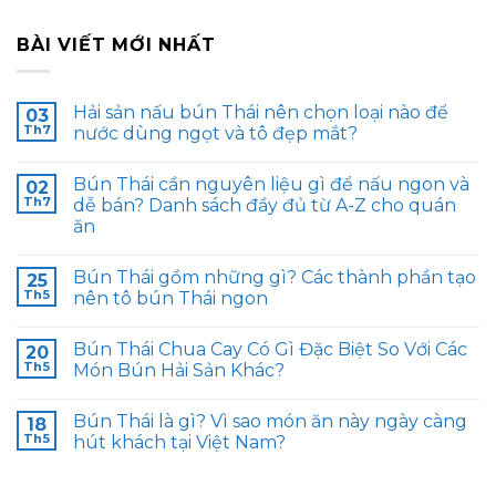
BÀI VIẾT MỚI NHẤT
Hải sản nấu bún Thái nên chọn loại nào để
03
Th7
nước dùng ngọt và tô đẹp mắt?
Bún Thái cần nguyên liệu gì để nấu ngon và
02
Th7
dễ bán? Danh sách đầy đủ từ A-Z cho quán
ăn
Bún Thái gồm những gì? Các thành phần tạo
25
Th5
nên tô bún Thái ngon
Bún Thái Chua Cay Có Gì Đặc Biệt So Với Các
20
Th5
Món Bún Hải Sản Khác?
Bún Thái là gì? Vì sao món ăn này ngày càng
18
Th5
hút khách tại Việt Nam?