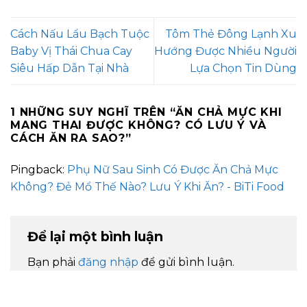
Cách Nấu Lẩu Bạch Tuộc
Tôm Thẻ Đông Lạnh Xu
Baby Vị Thái Chua Cay
Hướng Được Nhiều Người
Siêu Hấp Dẫn Tại Nhà
Lựa Chọn Tin Dùng
1 NHỮNG SUY NGHĨ TRÊN “
ĂN CHẢ MỰC KHI
MANG THAI ĐƯỢC KHÔNG? CÓ LƯU Ý VÀ
CÁCH ĂN RA SAO?
”
Pingback:
Phụ Nữ Sau Sinh Có Được Ăn Chả Mực
Không? Đẻ Mổ Thế Nào? Lưu Ý Khi Ăn? - BiTi Food
Để lại một bình luận
Bạn phải
đăng nhập
để gửi bình luận.