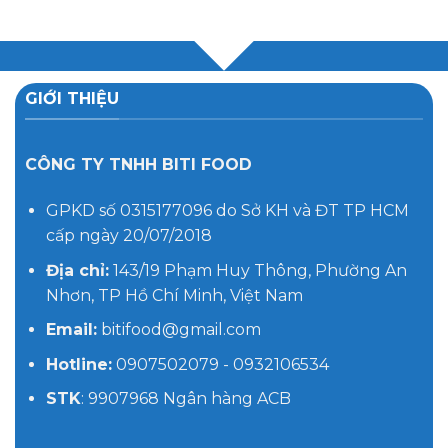
GIỚI THIỆU
CÔNG TY TNHH BITI FOOD
GPKD số 0315177096 do Sở KH và ĐT TP HCM
cấp ngày 20/07/2018
Địa chỉ:
143/19 Phạm Huy Thông, Phường An
Nhơn, TP Hồ Chí Minh, Việt Nam
Email:
bitifood@gmail.com
Hotline:
0907502079 - 0932106534
STK
: 9907968 Ngân hàng ACB