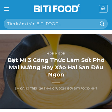
Chuyển
đến
nội
Tìm
dung
kiếm:
MÓN NGON
Bật Mí 3 Công Thức Làm Sốt Phô
Mai Nướng Hay Xào Hải Sản Đều
Ngon
ĐÃ ĐĂNG TRÊN
26 THÁNG 7, 2024
BỞI
BITI FOOD MKT