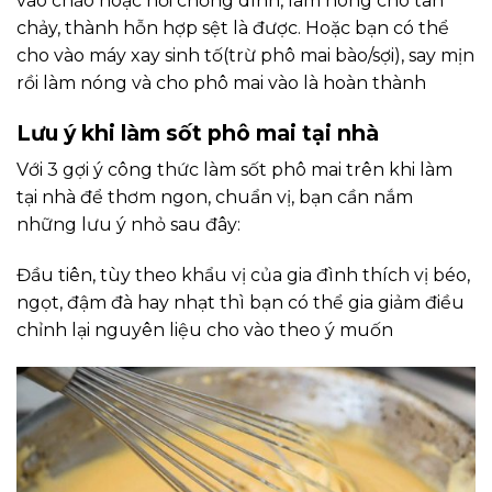
vào chảo hoặc nồi chống dính, làm nóng cho tan
chảy, thành hỗn hợp sệt là được. Hoặc bạn có thể
cho vào máy xay sinh tố(trừ phô mai bào/sợi), say mịn
rồi làm nóng và cho phô mai vào là hoàn thành
Lưu ý khi làm sốt phô mai tại nhà
Với 3 gợi ý công thức làm sốt phô mai trên khi làm
tại nhà để thơm ngon, chuẩn vị, bạn cần nắm
những lưu ý nhỏ sau đây:
Đầu tiên, tùy theo khẩu vị của gia đình thích vị béo,
ngọt, đậm đà hay nhạt thì bạn có thể gia giảm điều
chỉnh lại nguyên liệu cho vào theo ý muốn