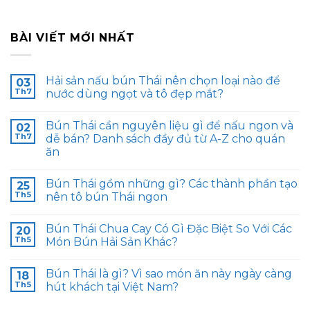
BÀI VIẾT MỚI NHẤT
Hải sản nấu bún Thái nên chọn loại nào để
03
Th7
nước dùng ngọt và tô đẹp mắt?
Bún Thái cần nguyên liệu gì để nấu ngon và
02
Th7
dễ bán? Danh sách đầy đủ từ A-Z cho quán
ăn
Bún Thái gồm những gì? Các thành phần tạo
25
Th5
nên tô bún Thái ngon
Bún Thái Chua Cay Có Gì Đặc Biệt So Với Các
20
Th5
Món Bún Hải Sản Khác?
Bún Thái là gì? Vì sao món ăn này ngày càng
18
Th5
hút khách tại Việt Nam?