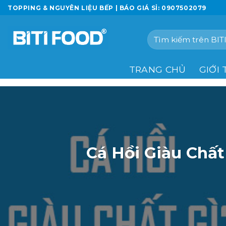
Chuyển
TOPPING & NGUYÊN LIỆU BẾP | BÁO GIÁ SỈ: 0907502079
đến
nội
Tìm
dung
kiếm:
TRANG CHỦ
GIỚI 
Cá Hồi Giàu Chất