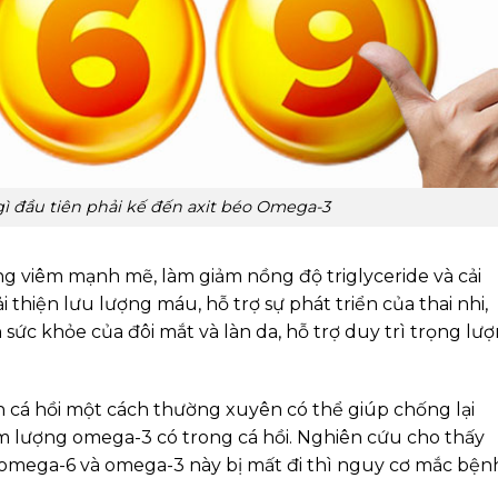
gì đầu tiên phải kế đến axit béo Omega-3
ng viêm mạnh mẽ, làm giảm nồng độ triglyceride và cải
thiện lưu lượng máu, hỗ trợ sự phát triển của thai nhi,
 sức khỏe của đôi mắt và làn da, hỗ trợ duy trì trọng lư
ăn cá hồi một cách thường xuyên có thể giúp chống lại
àm lượng omega-3 có trong cá hồi. Nghiên cứu cho thấy
o omega-6 và omega-3 này bị mất đi thì nguy cơ mắc bện