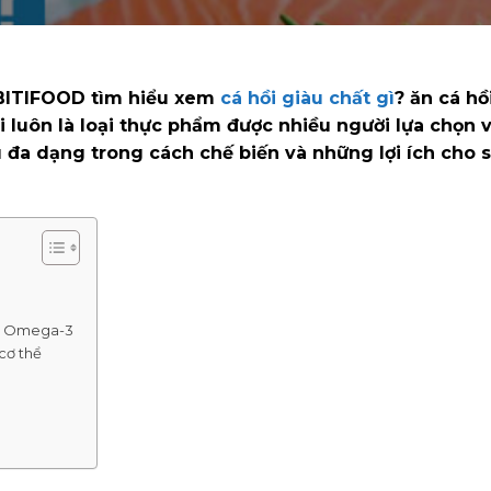
 BITIFOOD tìm hiểu xem
cá hồi giàu chất gì
? ăn cá hồ
i luôn là loại thực phẩm được nhiều người lựa chọn v
đa dạng trong cách chế biến và những lợi ích cho 
béo Omega-3
cơ thể