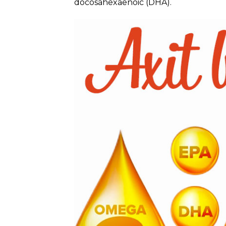
docosahexaenoic (DHA).