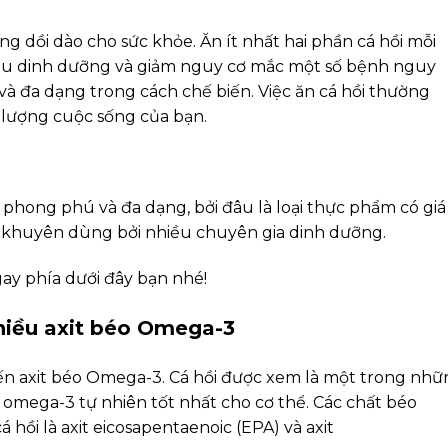
 dồi dào cho sức khỏe. Ăn ít nhất hai phần cá hồi mỗi
ầu dinh dưỡng và giảm nguy cơ mắc một số bệnh nguy
 và đa dạng trong cách chế biến. Việc ăn cá hồi thường
t lượng cuộc sống của bạn.
g phong phú và đa dạng, bởi đâu là loại thực phẩm có giá 
 khuyên dùng bởi nhiều chuyên gia dinh dưỡng.
gay phía dưới đây bạn nhé!
nhiều axit béo Omega-3
 đến axit béo Omega-3. Cá hồi được xem là một trong nh
 omega-3 tự nhiên tốt nhất cho cơ thể. Các chất béo
hồi là axit eicosapentaenoic (EPA) và axit