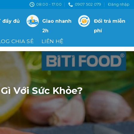
08:00 - 17:00
0907 502 079
Đăng nhập
 đầy đủ
Giao nhanh
Đổi trả miễn
2h
phí
LOG CHIA SẺ
LIÊN HỆ
 Gì Với Sức Khỏe?