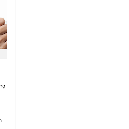
ợng
h