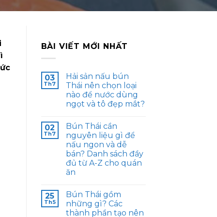
i
BÀI VIẾT MỚI NHẤT
ì
sức
Hải sản nấu bún
03
Th7
Thái nên chọn loại
nào để nước dùng
ngọt và tô đẹp mắt?
Bún Thái cần
02
Th7
nguyên liệu gì để
nấu ngon và dễ
bán? Danh sách đầy
đủ từ A-Z cho quán
ăn
Bún Thái gồm
25
Th5
những gì? Các
thành phần tạo nên