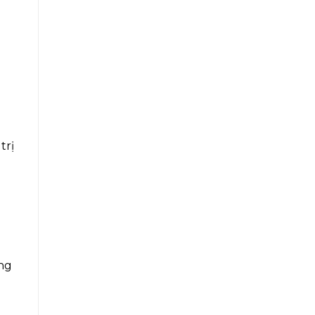
trị
ững