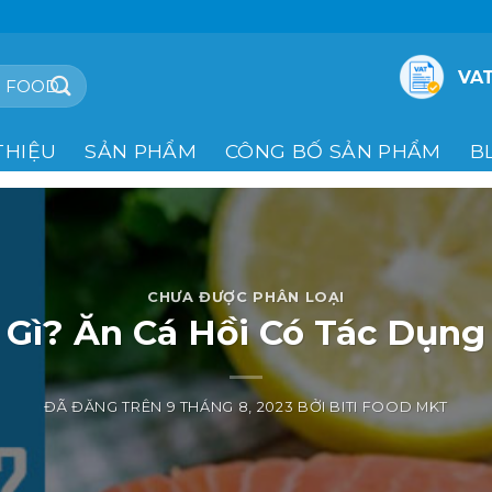
VAT
THIỆU
SẢN PHẨM
CÔNG BỐ SẢN PHẨM
B
CHƯA ĐƯỢC PHÂN LOẠI
 Gì? Ăn Cá Hồi Có Tác Dụng
ĐÃ ĐĂNG TRÊN
9 THÁNG 8, 2023
BỞI
BITI FOOD MKT