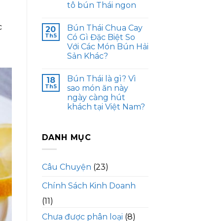
tô bún Thái ngon
c
Bún Thái Chua Cay
20
Th5
Có Gì Đặc Biệt So
Với Các Món Bún Hải
Sản Khác?
Bún Thái là gì? Vì
18
Th5
sao món ăn này
ngày càng hút
khách tại Việt Nam?
DANH MỤC
Câu Chuyện
(23)
Chính Sách Kinh Doanh
(11)
Chưa được phân loại
(8)