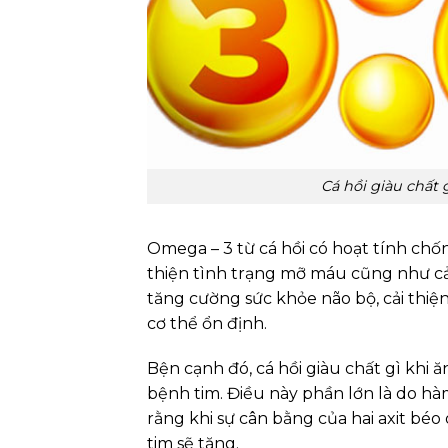
Cá hồi giàu chất 
Omega – 3 từ cá hồi có hoạt tính chố
thiện tình trạng mỡ máu cũng như cải 
tăng cường sức khỏe não bộ, cải thiện
cơ thể ổn định.
Bện cạnh đó, cá hồi giàu chất gì khi 
bệnh tim. Điều này phần lớn là do h
rằng khi sự cân bằng của hai axit bé
tim sẽ tăng.