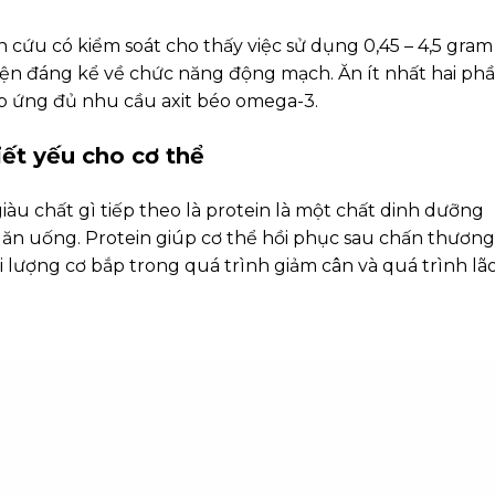
 cứu có kiểm soát cho thấy việc sử dụng 0,45 – 4,5 gram
iện đáng kể về chức năng động mạch. Ăn ít nhất hai ph
áp ứng đủ nhu cầu axit béo omega-3.
iết yếu cho cơ thể
àu chất gì tiếp theo là protein là một chất dinh dưỡng
ộ ăn uống. Protein giúp cơ thể hồi phục sau chấn thương
i lượng cơ bắp trong quá trình giảm cân và quá trình lã