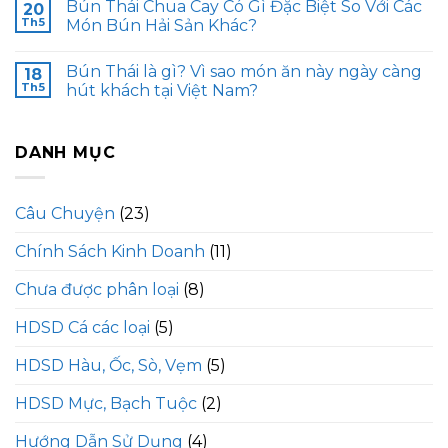
Bún Thái Chua Cay Có Gì Đặc Biệt So Với Các
20
Th5
Món Bún Hải Sản Khác?
Bún Thái là gì? Vì sao món ăn này ngày càng
18
Th5
hút khách tại Việt Nam?
DANH MỤC
Câu Chuyện
(23)
Chính Sách Kinh Doanh
(11)
Chưa được phân loại
(8)
HDSD Cá các loại
(5)
HDSD Hàu, Ốc, Sò, Vẹm
(5)
HDSD Mực, Bạch Tuộc
(2)
Hướng Dẫn Sử Dụng
(4)