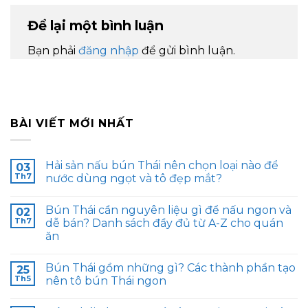
Để lại một bình luận
Bạn phải
đăng nhập
để gửi bình luận.
BÀI VIẾT MỚI NHẤT
Hải sản nấu bún Thái nên chọn loại nào để
03
Th7
nước dùng ngọt và tô đẹp mắt?
Bún Thái cần nguyên liệu gì để nấu ngon và
02
Th7
dễ bán? Danh sách đầy đủ từ A-Z cho quán
ăn
Bún Thái gồm những gì? Các thành phần tạo
25
Th5
nên tô bún Thái ngon