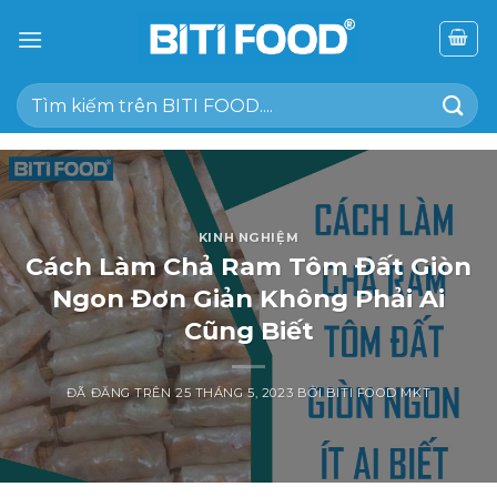
Chuyển
đến
nội
Tìm
dung
kiếm:
KINH NGHIỆM
Cách Làm Chả Ram Tôm Đất Giòn
Ngon Đơn Giản Không Phải Ai
Cũng Biết
ĐÃ ĐĂNG TRÊN
25 THÁNG 5, 2023
BỞI
BITI FOOD MKT