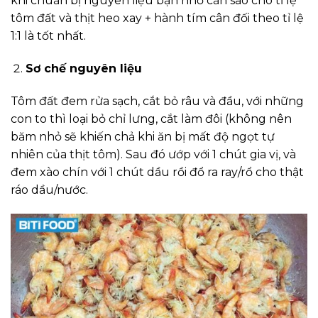
khi chuẩn bị nguyên liệu bạn nhớ căn sao cho tỉ lệ
tôm đất và thịt heo xay + hành tím cân đối theo tỉ lệ
1:1 là tốt nhất.
Sơ chế nguyên liệu
Tôm đất đem rửa sạch, cắt bỏ râu và đầu, với những
con to thì loại bỏ chỉ lưng, cắt làm đôi (không nên
băm nhỏ sẽ khiến chả khi ăn bị mất độ ngọt tự
nhiên của thịt tôm). Sau đó ướp với 1 chút gia vị, và
đem xào chín với 1 chút dầu rồi đổ ra ray/rổ cho thật
ráo dầu/nước.