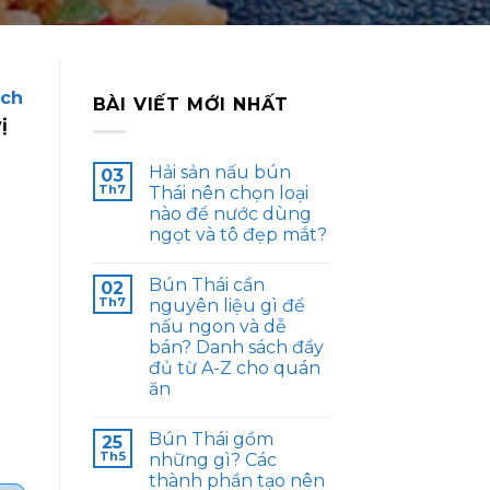
ách
BÀI VIẾT MỚI NHẤT
ị
Hải sản nấu bún
03
Th7
Thái nên chọn loại
nào để nước dùng
ngọt và tô đẹp mắt?
Bún Thái cần
02
Th7
nguyên liệu gì để
nấu ngon và dễ
bán? Danh sách đầy
đủ từ A-Z cho quán
ăn
Bún Thái gồm
25
Th5
những gì? Các
thành phần tạo nên