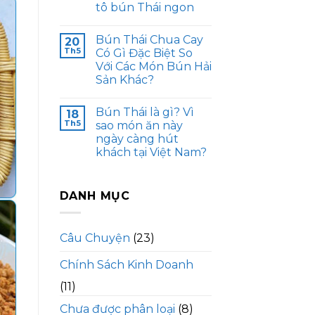
tô bún Thái ngon
Bún Thái Chua Cay
20
Th5
Có Gì Đặc Biệt So
Với Các Món Bún Hải
Sản Khác?
Bún Thái là gì? Vì
18
Th5
sao món ăn này
ngày càng hút
khách tại Việt Nam?
DANH MỤC
Câu Chuyện
(23)
Chính Sách Kinh Doanh
(11)
Chưa được phân loại
(8)