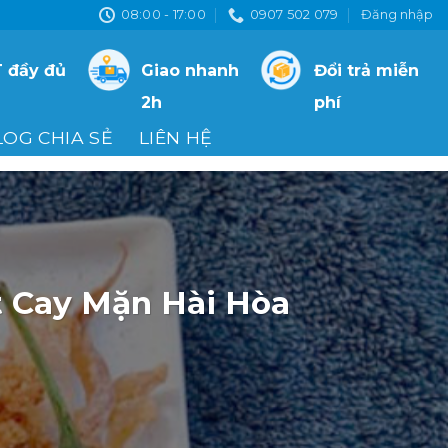
08:00 - 17:00
0907 502 079
Đăng nhập
 đầy đủ
Giao nhanh
Đổi trả miễn
2h
phí
LOG CHIA SẺ
LIÊN HỆ
 Cay Mặn Hài Hòa