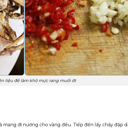
n liệu để làm khô mực rang muối ớt
và mang đi nướng cho vàng đều. Tiếp đến lấy chầy đập 