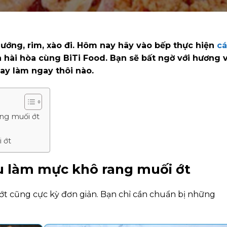
ớng, rim, xào đi. Hôm nay hãy vào bếp thực hiện
c
hài hòa cùng BiTi Food. Bạn sẽ bất ngờ với hương v
ay làm ngay thôi nào.
ng muối ớt
 ớt
u làm mực khô rang muối ớt
t cũng cực kỳ đơn giản. Bạn chỉ cần chuẩn bị những