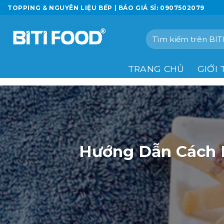
Chuyển
TOPPING & NGUYÊN LIỆU BẾP | BÁO GIÁ SỈ: 0907502079
đến
nội
Tìm
dung
kiếm:
TRANG CHỦ
GIỚI 
Hướng Dẫn Cách 