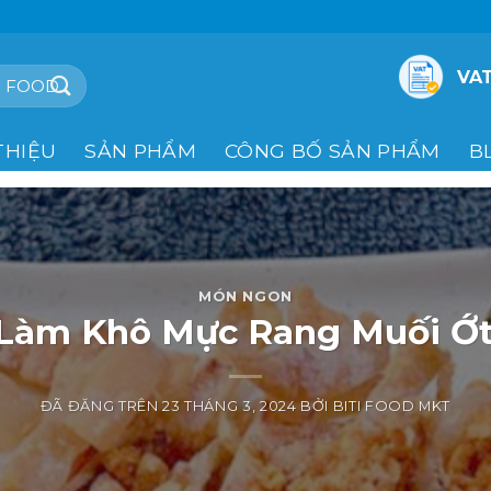
VAT
THIỆU
SẢN PHẨM
CÔNG BỐ SẢN PHẨM
B
MÓN NGON
Làm Khô Mực Rang Muối Ớt
ĐÃ ĐĂNG TRÊN
23 THÁNG 3, 2024
BỞI
BITI FOOD MKT