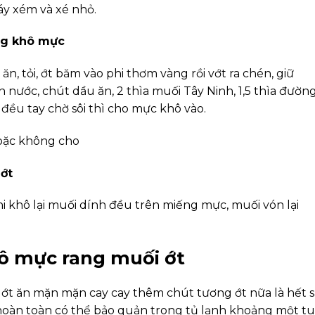
y xém và xé nhỏ.
ng khô mực
n, tỏi, ớt băm vào phi thơm vàng rồi vớt ra chén, giữ
nước, chút dầu ăn, 2 thìa muối Tây Ninh, 1,5 thìa đường
 đều tay chờ sôi thì cho mực khô vào.
hoặc không cho
ớt
i khô lại muối dính đều trên miếng mực, muối vón lại
 mực rang muối ớt
t ăn mặn mặn cay cay thêm chút tương ớt nữa là hết s
hoàn toàn có thể bảo quản trong tủ lạnh khoảng một t