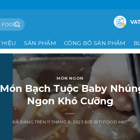
VAT
THIỆU
SẢN PHẨM
CÔNG BỐ SẢN PHẨM
B
MÓN NGON
 Món Bạch Tuộc Baby Nhún
Ngon Khó Cưỡng
ĐÃ ĐĂNG TRÊN
11 THÁNG 8, 2023
BỞI
BITI FOOD MKT