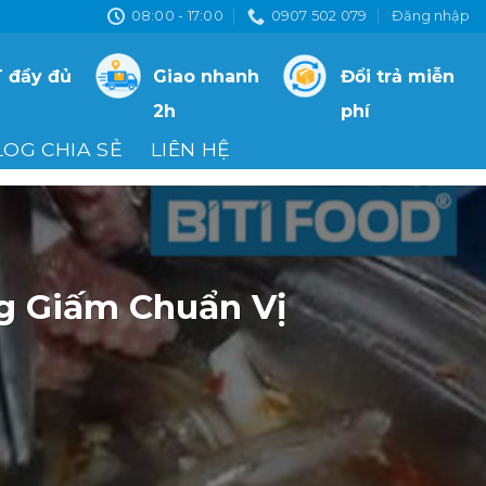
08:00 - 17:00
0907 502 079
Đăng nhập
 đầy đủ
Giao nhanh
Đổi trả miễn
2h
phí
LOG CHIA SẺ
LIÊN HỆ
g Giấm Chuẩn Vị