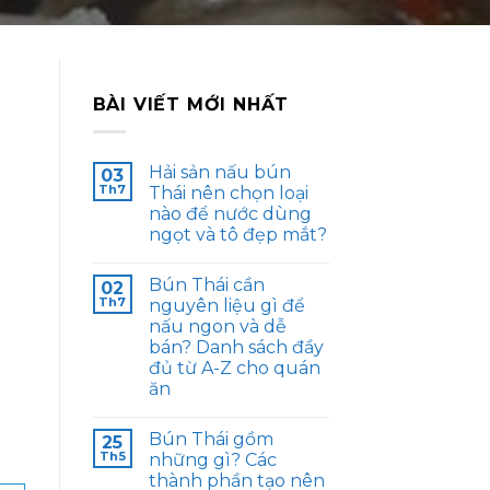
BÀI VIẾT MỚI NHẤT
m
Hải sản nấu bún
03
Th7
Thái nên chọn loại
nào để nước dùng
ngọt và tô đẹp mắt?
Bún Thái cần
02
Th7
nguyên liệu gì để
nấu ngon và dễ
bán? Danh sách đầy
đủ từ A-Z cho quán
ăn
Bún Thái gồm
25
Th5
những gì? Các
thành phần tạo nên