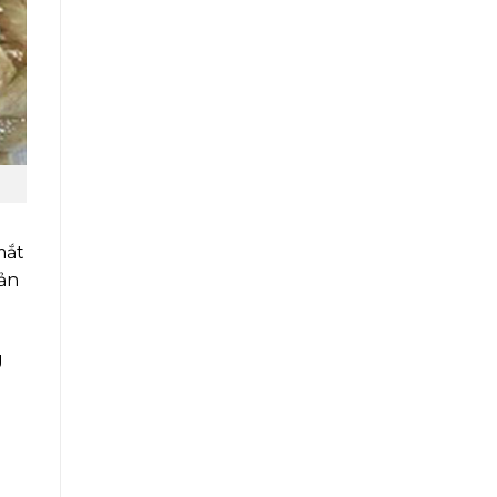
mắt
uản
g