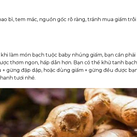
ao bì, tem mác, nguồn gốc rõ ràng, tránh mua giấm trôi
c khi làm món bạch tuộc baby nhúng giấm, bạn cần phải
ợc thơm ngon, hấp dẫn hơn. Bạn có thể khử tanh bạc
 + gừng đập dập, hoặc dùng giấm + gừng đều được bạ
hanh tươi nhé.