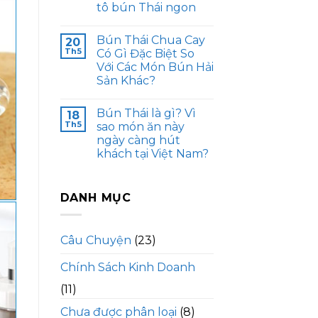
tô bún Thái ngon
Bún Thái Chua Cay
20
Th5
Có Gì Đặc Biệt So
Với Các Món Bún Hải
Sản Khác?
Bún Thái là gì? Vì
18
Th5
sao món ăn này
ngày càng hút
khách tại Việt Nam?
DANH MỤC
Câu Chuyện
(23)
Chính Sách Kinh Doanh
(11)
Chưa được phân loại
(8)