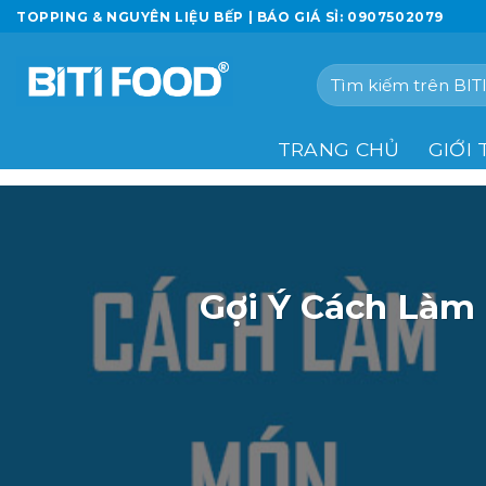
Chuyển
TOPPING & NGUYÊN LIỆU BẾP | BÁO GIÁ SỈ: 0907502079
đến
nội
Tìm
dung
kiếm:
TRANG CHỦ
GIỚI 
Gợi Ý Cách Làm