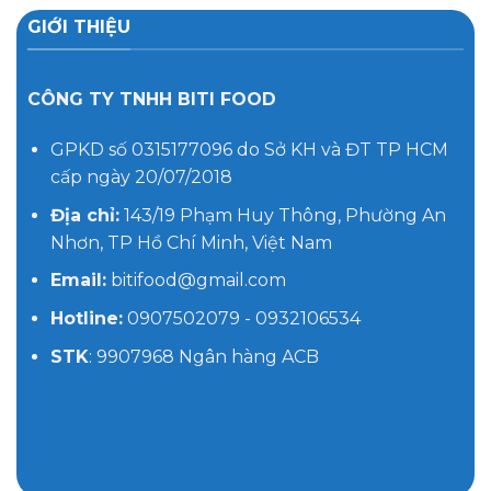
GIỚI THIỆU
CÔNG TY TNHH BITI FOOD
GPKD số 0315177096 do Sở KH và ĐT TP HCM
cấp ngày 20/07/2018
Địa chỉ:
143/19 Phạm Huy Thông, Phường An
Nhơn, TP Hồ Chí Minh, Việt Nam
Email:
bitifood@gmail.com
Hotline:
0907502079 - 0932106534
STK
: 9907968 Ngân hàng ACB