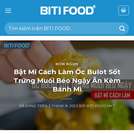
Chuyển
đến
nội
Tìm
dung
kiếm:
MÓN NGON
Bật Mí Cách Làm Ốc Bulot Sốt
Trứng Muối Béo Ngậy Ăn Kèm
Bánh Mì
ĐÃ ĐĂNG TRÊN
3 THÁNG 8, 2023
BỞI
BITI FOOD MKT