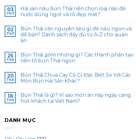
Hải sản nấu bún Thái nên chọn loại nào để
03
Th7
nước dùng ngọt và tô đẹp mắt?
Bún Thái cần nguyên liệu gì để nấu ngon và
02
Th7
dễ bán? Danh sách đầy đủ từ A-Z cho quán
ăn
Bún Thái gồm những gì? Các thành phần tạo
25
Th5
nên tô bún Thái ngon
Bún Thái Chua Cay Có Gì Đặc Biệt So Với Các
20
Th5
Món Bún Hải Sản Khác?
Bún Thái là gì? Vì sao món ăn này ngày càng
18
Th5
hút khách tại Việt Nam?
DANH MỤC