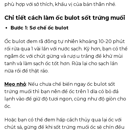
phù hợp với sở thích, khẩu vị của bản thân nhé.
Chi tiết cách làm ốc bulot sốt trứng muối
Bước 1: Sơ chế ốc bulot
Ốc bulot đem rã đông tự nhiên khoảng 10-20 phút
rồi rửa qua 1 vài lần với nước sạch. Kỹ hơn, bạn có thể
ngâm ốc với chút gừng và rượ.u trắng để khử mùi
tanh và làm sạch ốc tốt hơn. Rửa lại cho sạch lần
nữa rồi để thật ráo.
Mẹo nhỏ
: Nếu chưa chế biến ngay ốc bulot sốt
trứng muối thì bạn nên để ốc trên 1 dĩa có bỏ đá
lạnh vào để giữ độ tươi ngon, cũng như độ giòn cho
ốc.
Hoặc bạn có thể đem hấp cách thủy qua lại ốc với
chút sả, gừng để khi sốt trứng muối ốc sẽ chín đều