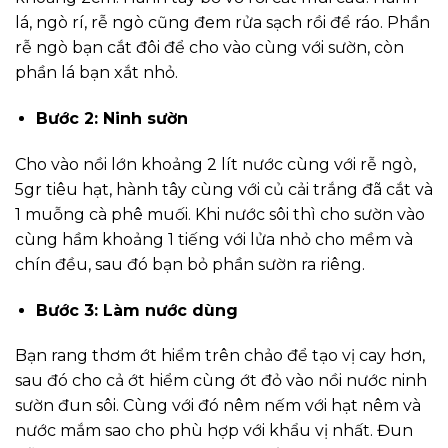
lá, ngò rí, rễ ngò cũng đem rửa sạch rồi để ráo. Phần
rễ ngò bạn cắt đôi để cho vào cùng với sườn, còn
phần lá bạn xắt nhỏ.
Bước 2: Ninh sườn
Cho vào nồi lớn khoảng 2 lít nước cùng với rễ ngò,
5gr tiêu hạt, hành tây cùng với củ cải trắng đã cắt và
1 muỗng cà phê muối. Khi nước sôi thì cho sườn vào
cùng hầm khoảng 1 tiếng với lửa nhỏ cho mềm và
chín đều, sau đó bạn bỏ phần sườn ra riêng.
Bước 3: Làm nước dùng
Bạn rang thơm ớt hiểm trên chảo để tạo vị cay hơn,
sau đó cho cả ớt hiểm cùng ớt đỏ vào nồi nước ninh
sườn đun sôi. Cùng với đó nêm nếm với hạt nêm và
nước mắm sao cho phù hợp với khẩu vị nhất. Đun