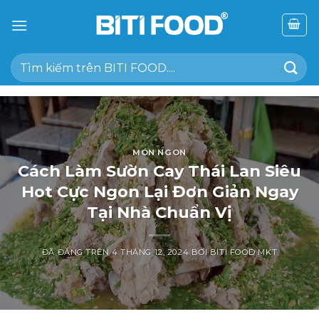
Chuyển
đến
nội
Tìm
dung
kiếm:
MÓN NGON
Cách Làm Sườn Cay Thái Lan Siêu
Hot Cực Ngon Lại Đơn Giản Ngay
Tại Nhà Chuẩn Vị
ĐÃ ĐĂNG TRÊN
4 THÁNG 12, 2024
BỞI
BITI FOOD MKT