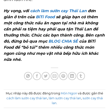
Hy vọng, với
cách làm sườn cay Thái Lan
đơn
giản ở trên của
BiTi Food
sẽ giúp bạn có thêm
một công thức nấu ăn ngon tại nhà mà không
cần phải ra tiệm hay phải qua tận Thái Lan để
thưởng thức. Chúc các bạn thành công. Bên cạnh
đó, đừng bỏ qua mục
BLOG CHIA SẺ
của BiTi
Food để “bỏ túi” thêm nhiều công thức món
ngon cũng như mẹo vặt nhà bếp hữu ích khác
nữa nhé.
Mục nhập này đã được đăng trong
Món Ngon
và được gắn thẻ
cách làm sườn cay thái lan
,
làm sườn cay thái lan
,
sườn cay thái
lan
.