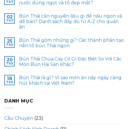
Th7
nước dùng ngọt và tô đẹp mắt?
Bún Thái cần nguyên liệu gì để nấu ngon và
02
Th7
dễ bán? Danh sách đầy đủ từ A-Z cho quán
ăn
Bún Thái gồm những gì? Các thành phần tạo
25
Th5
nên tô bún Thái ngon
Bún Thái Chua Cay Có Gì Đặc Biệt So Với Các
20
Th5
Món Bún Hải Sản Khác?
Bún Thái là gì? Vì sao món ăn này ngày càng
18
Th5
hút khách tại Việt Nam?
DANH MỤC
Câu Chuyện
(23)