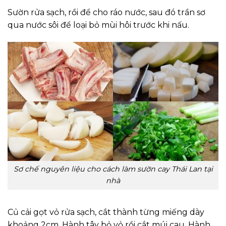
Sườn rửa sạch, rồi để cho ráo nước, sau đó trần sơ
qua nước sôi để loại bỏ mùi hôi trước khi nấu.
Sơ chế nguyên liệu cho cách làm sườn cay Thái Lan tại
nhà
Củ cải gọt vỏ rửa sạch, cắt thành từng miếng dày
khoảng 2cm. Hành tây bỏ vỏ rồi cắt múi cau. Hành