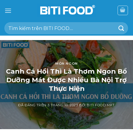
Chuyển
đến
nội
Tìm
dung
kiếm:
MÓN NGON
Canh Cá Hồi Thì Là Thơm Ngon Bổ
Dưỡng Mát Được Nhiều Bà Nội Trợ
Thực Hiện
ĐÃ ĐĂNG TRÊN
3 THÁNG 10, 2023
BỞI
BITI FOOD MKT