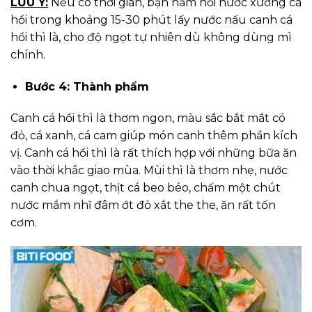
LƯU Ý:
Nếu có thời gian, bạn hầm nồi nước xương cá
hồi trong khoảng 15-30 phút lấy nước nấu canh cá
hồi thì là, cho độ ngọt tự nhiên dù không dùng mì
chính.
Bước 4: Thành phẩm
Canh cá hồi thì là thơm ngon, màu sắc bắt mắt có
đỏ, cá xanh, cá cam giúp món canh thêm phần kích
vị. Canh cá hồi thì là rất thích hợp với những bữa ăn
vào thời khắc giao mùa. Mùi thì là thơm nhẹ, nước
canh chua ngọt, thịt cá beo béo, chấm một chút
nước mắm nhĩ đâm ớt đỏ xắt the the, ăn rất tốn
cơm.