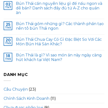
Bún Thái cần nguyên liệu gì để nấu ngon và
02
Th7
dễ bán? Danh sách đầy đủ từ A-Z cho quán
ăn
Bún Thái gồm những gì? Các thành phần tạo
25
Th5
nên tô bún Thái ngon
Bún Thái Chua Cay Có Gì Đặc Biệt So Với Các
20
Th5
Món Bún Hải Sản Khác?
Bún Thái là gì? Vì sao món ăn này ngày càng
18
Th5
hút khách tại Việt Nam?
DANH MỤC
Câu Chuyện
(23)
Chính Sách Kinh Doanh
(11)
Chưa được phân loại
(8)