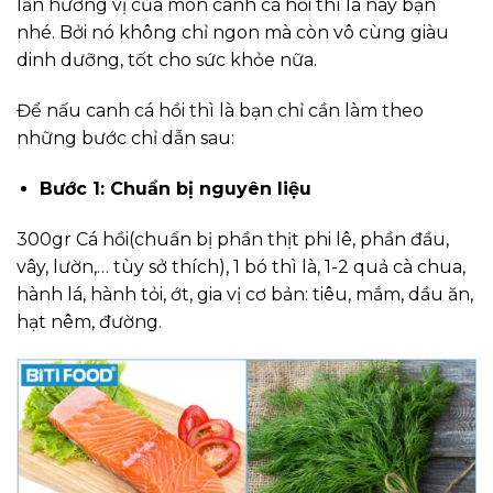
lần hương vị của món canh cá hồi thì là này bạn
nhé. Bởi nó không chỉ ngon mà còn vô cùng giàu
dinh dưỡng, tốt cho sức khỏe nữa.
Để nấu canh cá hồi thì là bạn chỉ cần làm theo
những bước chỉ dẫn sau:
Bước 1: Chuẩn bị nguyên liệu
300gr Cá hồi(chuẩn bị phần thịt phi lê, phần đầu,
vây, lườn,… tùy sở thích), 1 bó thì là, 1-2 quả cà chua,
hành lá, hành tỏi, ớt, gia vị cơ bản: tiêu, mắm, dầu ăn,
hạt nêm, đường.