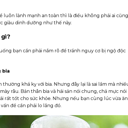
ể luôn lành mạnh an toàn thì là điều không phải ai cũn
ực giàu dinh dưỡng như thế này.
 gì?
n uống bạn cần phải nắm rõ để tránh nguy cơ bị ngộ độc
 bia
n thường khá kỵ với bia. Nhưng đây lại là sai lầm mà nhiề
 mày râu. Bản thân bia và hải sản nói chung, chả mực nói
hải rất tốt cho sức khỏe. Nhưng nếu bạn cùng lúc vừa ăn
 vấn đề cần phải lo lắng đó.