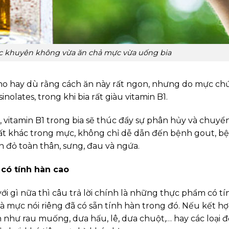
ợc khuyên không vừa ăn chả mực vừa uống bia
cho hay dù rằng cách ăn này rất ngon, nhưng do mực ch
olates, trong khi bia rất giàu vitamin B1.
 vitamin B1 trong bia sẽ thúc đẩy sự phân hủy và chuyể
hất khác trong mực, không chỉ dễ dẫn đến bệnh gout, b
n đỏ toàn thân, sưng, đau và ngứa.
có tính hàn cao
với gì nữa thì câu trả lời chính là những thực phẩm có tí
và mực nói riêng đã có sẵn tính hàn trong đó. Nếu kết h
như rau muống, dưa hấu, lê, dưa chuột,… hay các loại đ