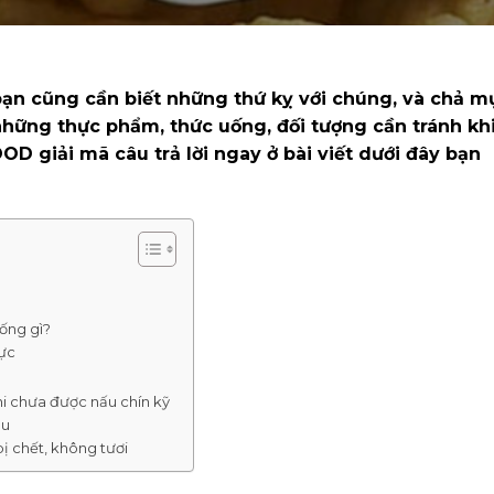
ạn cũng cần biết những thứ kỵ với chúng, và chả m
những thực phẩm, thức uống, đối tượng cần tránh kh
OD giải mã câu trả lời ngay ở bài viết dưới đây bạn
ống gì?
ực
hi chưa được nấu chín kỹ
âu
 chết, không tươi