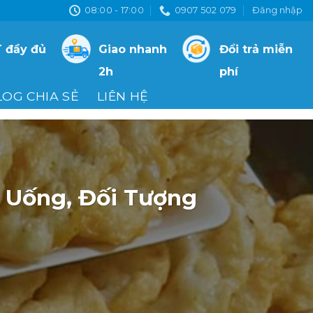
08:00 - 17:00
0907 502 079
Đăng nhập
 đầy đủ
Giao nhanh
Đổi trả miễn
2h
phí
LOG CHIA SẺ
LIÊN HỆ
 Uống, Đối Tượng