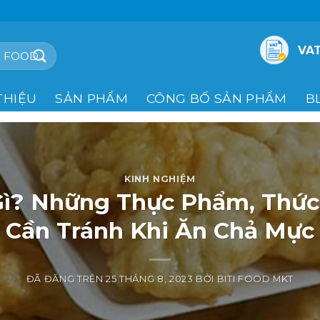
VAT
THIỆU
SẢN PHẨM
CÔNG BỐ SẢN PHẨM
B
KINH NGHIỆM
Gì? Những Thực Phẩm, Thức
Cần Tránh Khi Ăn Chả Mực
ĐÃ ĐĂNG TRÊN
25 THÁNG 8, 2023
BỞI
BITI FOOD MKT