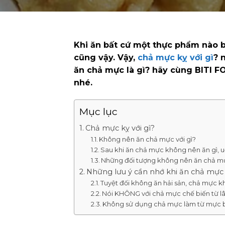
Khi ăn bất cứ một thực phẩm nào b
cũng vậy. Vậy,
chả mực kỵ với gì
? 
ăn chả mực là gì? hãy cùng BITI FO
nhé.
Mục lục
Chả mực kỵ với gì?
Không nên ăn chả mực với gì?
Sau khi ăn chả mực không nên ăn gì, u
Những đối tượng không nên ăn chả m
Những lưu ý cần nhớ khi ăn chả mực
Tuyệt đối không ăn hải sản, chả mực k
Nói KHÔNG với chả mực chế biến từ l
Không sử dụng chả mực làm từ mực bị