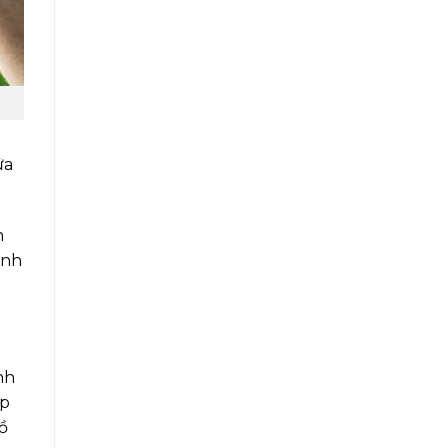
ứa
n
ệnh
nh
ợp
ồ