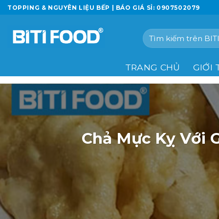
Chuyển
TOPPING & NGUYÊN LIỆU BẾP | BÁO GIÁ SỈ: 0907502079
đến
nội
Tìm
dung
kiếm:
TRANG CHỦ
GIỚI 
Chả Mực Kỵ Với 