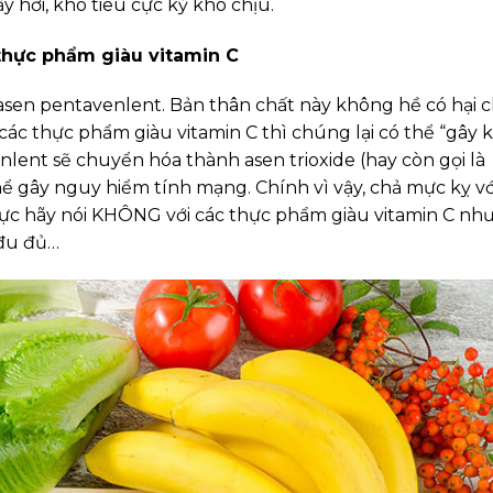
y hơi, khó tiêu cực kỳ khó chịu.
thực phẩm giàu vitamin C
sen pentavenlent. Bản thân chất này không hề có hại 
ác thực phẩm giàu vitamin C thì chúng lại có thể “gây 
nlent sẽ chuyển hóa thành asen trioxide (hay còn gọi là
thể gây nguy hiểm tính mạng. Chính vì vậy, chả mực kỵ vớ
mực hãy nói KHÔNG với các thực phẩm giàu vitamin C nh
 đu đủ…