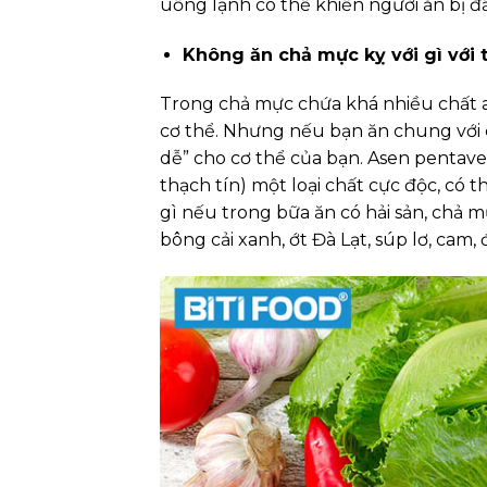
uống lạnh có thể khiến người ăn bị đầ
Không ăn chả mực kỵ với gì với 
Trong chả mực chứa khá nhiều chất a
cơ thể. Nhưng nếu bạn ăn chung với c
dễ” cho cơ thể của bạn. Asen pentave
thạch tín) một loại chất cực độc, có 
gì nếu trong bữa ăn có hải sản, chả 
bông cải xanh, ớt Đà Lạt, súp lơ, cam,