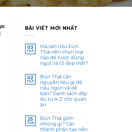
ực
BÀI VIẾT MỚI NHẤT
i
Hải sản nấu bún
03
Th7
Thái nên chọn loại
nào để nước dùng
ngọt và tô đẹp mắt?
Bún Thái cần
02
Th7
nguyên liệu gì để
nấu ngon và dễ
bán? Danh sách đầy
đủ từ A-Z cho quán
ăn
Bún Thái gồm
25
Th5
những gì? Các
thành phần tạo nên