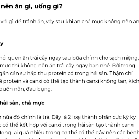
nên ăn gì, uống gì?
với gì để tránh ăn, vậy sau khi ăn chả mực không nên ă
ay
ói quen ăn trái cây ngay sau bữa chính cho sạch miệng,
hả mực thì không nên ăn trái cây ngay bạn nhé. Bởi trong
 ngăn cản sự hấp thụ protein có trong hải sản. Thậm chí
i protein và canxi có thể tạo thành canxi không tan, kíc
 buồn nôn, đau bụng.
hải sản, chả mực
 nữa đó chính là trà. Đây là 2 loại thành phần cực kỳ kỵ
c có thể kết hợp với canxi trong hải sản tạo thành canxi
ọng lại quá nhiều trong cơ thể có thể gây nên các bện