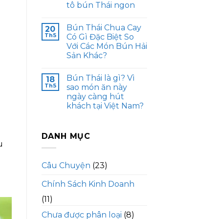
tô bún Thái ngon
g
Bún Thái Chua Cay
20
Th5
Có Gì Đặc Biệt So
Với Các Món Bún Hải
Sản Khác?
Bún Thái là gì? Vì
18
Th5
sao món ăn này
ngày càng hút
khách tại Việt Nam?
DANH MỤC
u
Câu Chuyện
(23)
Chính Sách Kinh Doanh
(11)
Chưa được phân loại
(8)