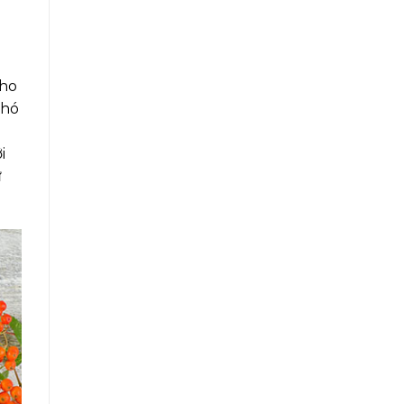
cho
khó
i
ư