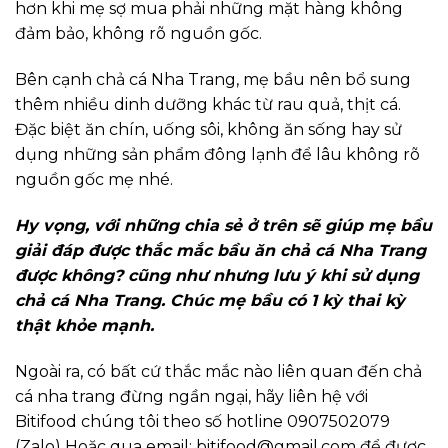
hơn khi mẹ sợ mua phải những mặt hàng không
đảm bảo, không rõ nguồn gốc.
Bên cạnh chả cá Nha Trang, mẹ bầu nên bổ sung
thêm nhiều dinh dưỡng khác từ rau quả, thịt cá.
Đặc biệt ăn chín, uống sôi, không ăn sống hay sử
dụng những sản phẩm đông lạnh để lâu không rõ
nguồn gốc mẹ nhé.
Hy vọng, với những chia sẻ ở trên sẽ giúp mẹ bầu
giải đáp được thắc mắc bầu ăn chả cá Nha Trang
được không? cũng như nhưng lưu ý khi sử dụng
chả cá Nha Trang. Chúc mẹ bầu có 1 kỳ thai kỳ
thật khỏe mạnh.
Ngoài ra, có bất cứ thắc mắc nào liên quan đến chả
cá nha trang đừng ngần ngại, hãy liên hệ với
Bitifood chúng tôi theo số hotline 0907502079
(Zalo) Hoặc qua email: bitifood@gmail.com để được