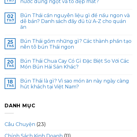
Th7
nước dùng ngọt và tô đẹp mắt?
Bún Thái cần nguyên liệu gì để nấu ngon và
02
Th7
dễ bán? Danh sách đầy đủ từ A-Z cho quán
ăn
Bún Thái gồm những gì? Các thành phần tạo
25
Th5
nên tô bún Thái ngon
Bún Thái Chua Cay Có Gì Đặc Biệt So Với Các
20
Th5
Món Bún Hải Sản Khác?
Bún Thái là gì? Vì sao món ăn này ngày càng
18
Th5
hút khách tại Việt Nam?
DANH MỤC
Câu Chuyện
(23)
Chính Sách Kinh Doanh
(11)