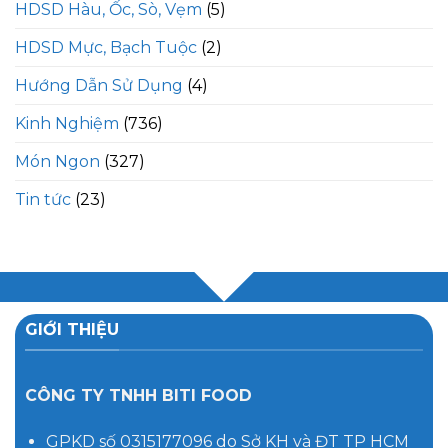
HDSD Hàu, Ốc, Sò, Vẹm
(5)
HDSD Mực, Bạch Tuộc
(2)
Hướng Dẫn Sử Dụng
(4)
Kinh Nghiệm
(736)
Món Ngon
(327)
Tin tức
(23)
GIỚI THIỆU
CÔNG TY TNHH BITI FOOD
GPKD số 0315177096 do Sở KH và ĐT TP HCM