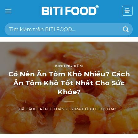
Chuyển
đến
nội
Tìm
dung
kiếm:
KINH NGHIỆM
Có Nên Ăn Tôm Khô Nhiều? Cách
Ăn Tôm Khô Tốt Nhất Cho Sức
Khỏe?
ĐÃ ĐĂNG TRÊN
10 THÁNG 1, 2024
BỞI
BITI FOOD MKT