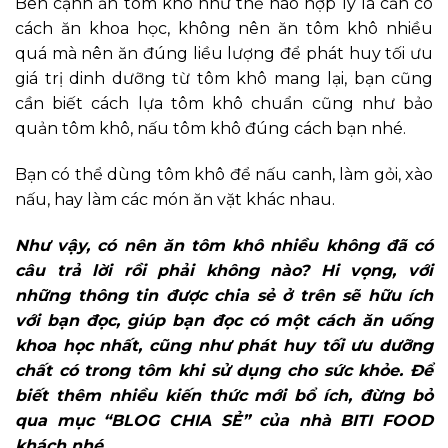
Bên cạnh ăn tôm khô như thế nào hợp lý là cần có
cách ăn khoa học, không nên ăn tôm khô nhiều
quá mà nên ăn đúng liều lượng để phát huy tối ưu
giá trị dinh dưỡng từ tôm khô mang lại, bạn cũng
cần biết cách lựa tôm khô chuẩn cũng như bảo
quản tôm khô, nấu tôm khô đúng cách bạn nhé.
Bạn có thể dùng tôm khô để nấu canh, làm gỏi, xào
nấu, hay làm các món ăn vặt khác nhau.
Như vậy, có nên ăn tôm khô nhiều không đã có
câu trả lời rồi phải không nào? Hi vọng, với
những thông tin được chia sẻ ở trên sẽ hữu ích
với bạn đọc, giúp bạn đọc có một cách ăn uống
khoa học nhất, cũng như phát huy tối ưu dưỡng
chất có trong tôm khi sử dụng cho sức khỏe. Để
biết thêm nhiều kiến thức mới bổ ích, đừng bỏ
qua mục “BLOG CHIA SẺ” của nhà BITI FOOD
khách nhé.