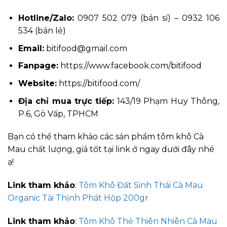
Hotline/Zalo:
0907 502 079 (bán sỉ) – 0932 106
534 (bán lẻ)
Email:
bitifood@gmail.com
Fanpage:
https://www.facebook.com/bitifood
Website:
https://bitifood.com/
Địa chỉ mua trực tiếp:
143/19 Phạm Huy Thông,
P.6, Gò Vấp, TPHCM
Bạn có thể tham khảo các sản phẩm tôm khô Cà
Mau chất lượng, giá tốt tại link ở ngay dưới đây nhé
ạ!
Link tham khảo
:
Tôm Khô Đất Sinh Thái Cà Mau
Organic Tài Thịnh Phát Hộp 200gr
Link tham khảo
:
Tôm Khô Thẻ Thiên Nhiên Cà Mau