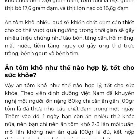
khô chứa đến 75,6 gram đạm, tôm tươi là 18,4 gram,
thịt bò 17,6 gram đạm, và thịt lợn nạc có 18,6g đạm.
Ăn tôm khô nhiều quá sẽ khiến chất đạm cần thiết
cho cơ thể vượt quá ngưỡng trong thời gian sẽ gây
nhiều triệu chứng như táo bón, tăng cân, hôi miệng,
mất nước, tiềm tàng nguy cơ gây ung thư trực
tràng, bệnh gout và bệnh tim.
Ăn tôm khô như thế nào hợp lý, tốt cho
sức khỏe?
Vậy ăn tôm khô như thế nào hợp lý, tốt cho sức
khỏe. Theo viện dinh dưỡng Việt Nam đã khuyến
nghị một người lớn nặng 80kg chỉ cần ăn gần 100gr
tôm là đã thừa nhu cầu chất đạm trong một ngày.
Thêm vào đó, 1 ngày bạn còn ăn nhiều thứ khác
nữa, nên bạn chỉ nên ăn tôm khô 2-3 lẫn mỗi tuần,
mỗi lần không nên ăn quá 100gr là đủ, kết hợp