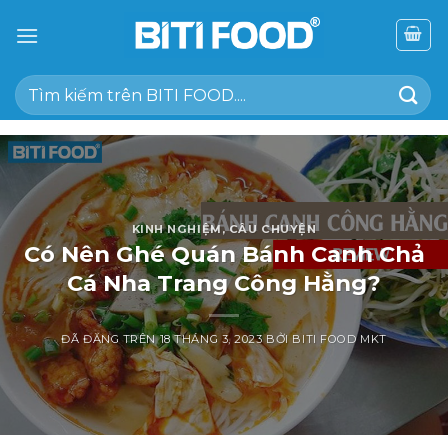
Chuyển
đến
nội
Tìm
dung
kiếm:
KINH NGHIỆM
,
CÂU CHUYỆN
Có Nên Ghé Quán Bánh Canh Chả
Cá Nha Trang Công Hằng?
ĐÃ ĐĂNG TRÊN
18 THÁNG 3, 2023
BỞI
BITI FOOD MKT