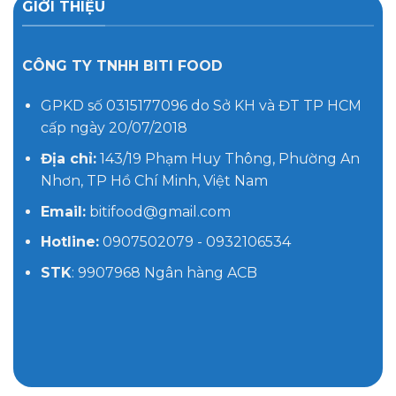
GIỚI THIỆU
CÔNG TY TNHH BITI FOOD
GPKD số 0315177096 do Sở KH và ĐT TP HCM
cấp ngày 20/07/2018
Địa chỉ:
143/19 Phạm Huy Thông, Phường An
Nhơn, TP Hồ Chí Minh, Việt Nam
Email:
bitifood@gmail.com
Hotline:
0907502079 - 0932106534
STK
: 9907968 Ngân hàng ACB