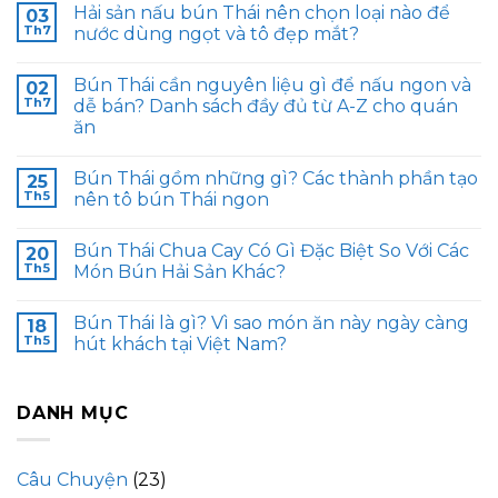
Hải sản nấu bún Thái nên chọn loại nào để
03
Th7
nước dùng ngọt và tô đẹp mắt?
Bún Thái cần nguyên liệu gì để nấu ngon và
02
Th7
dễ bán? Danh sách đầy đủ từ A-Z cho quán
ăn
Bún Thái gồm những gì? Các thành phần tạo
25
Th5
nên tô bún Thái ngon
Bún Thái Chua Cay Có Gì Đặc Biệt So Với Các
20
Th5
Món Bún Hải Sản Khác?
Bún Thái là gì? Vì sao món ăn này ngày càng
18
Th5
hút khách tại Việt Nam?
DANH MỤC
Câu Chuyện
(23)