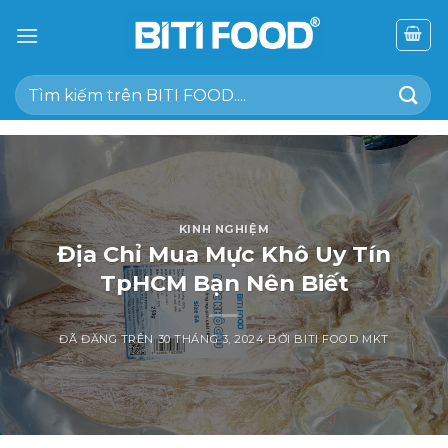
Chuyển
đến
nội
Tìm
dung
kiếm:
KINH NGHIỆM
Địa Chỉ Mua Mực Khô Uy Tín
TpHCM Bạn Nên Biết
ĐÃ ĐĂNG TRÊN
30 THÁNG 3, 2024
BỞI
BITI FOOD MKT