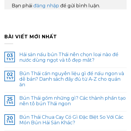
Bạn phải
đăng nhập
để gửi bình luận.
BÀI VIẾT MỚI NHẤT
Hải sản nấu bún Thái nên chọn loại nào để
03
Th7
nước dùng ngọt và tô đẹp mắt?
Bún Thái cần nguyên liệu gì để nấu ngon và
02
Th7
dễ bán? Danh sách đầy đủ từ A-Z cho quán
ăn
Bún Thái gồm những gì? Các thành phần tạo
25
Th5
nên tô bún Thái ngon
Bún Thái Chua Cay Có Gì Đặc Biệt So Với Các
20
Th5
Món Bún Hải Sản Khác?