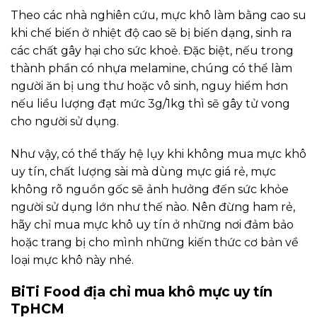
Theo các nhà nghiên cứu, mực khô làm bằng cao su
khi chế biến ở nhiệt độ cao sẽ bị biến dạng, sinh ra
các chất gây hại cho sức khoẻ. Đặc biệt, nếu trong
thành phần có nhựa melamine, chúng có thể làm
người ăn bị ung thư hoặc vô sinh, nguy hiểm hơn
nếu liều lượng đạt mức 3g/1kg thì sẽ gây tử vong
cho người sử dụng.
Như vậy, có thể thấy hệ lụy khi không mua mực khô
uy tín, chất lượng sài mà dùng mực giá rẻ, mực
không rõ nguồn gốc sẽ ảnh hưởng đến sức khỏe
người sử dụng lớn như thế nào. Nên đừng ham rẻ,
hãy chỉ mua mực khô uy tín ở những nơi đảm bảo
hoặc trang bị cho mình những kiến thức cơ bản về
loại mực khô này nhé.
BiTi Food địa chỉ mua khô mực uy tín
TpHCM