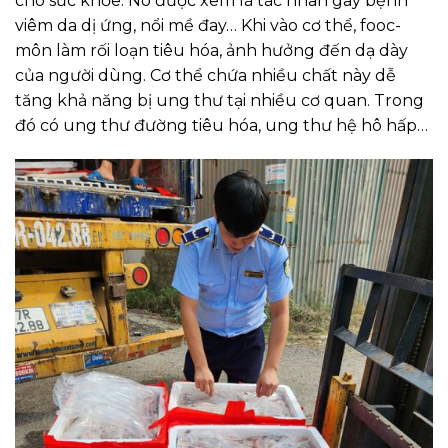
cho sức khỏe. Nó được xem là tác nhân gây bệnh
viêm da dị ứng, nổi mề đay… Khi vào cơ thể, fooc-
môn làm rối loạn tiêu hóa, ảnh hưởng đến dạ dày
của người dùng. Cơ thể chứa nhiều chất này dễ
tăng khả năng bị ung thư tại nhiều cơ quan. Trong
đó có ung thư đường tiêu hóa, ung thư hệ hô hấp…