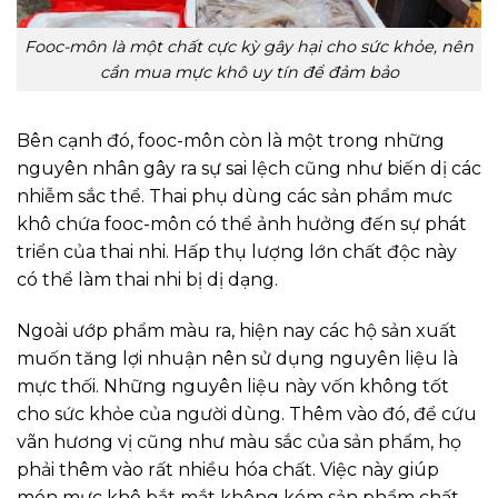
Fooc-môn là một chất cực kỳ gây hại cho sức khỏe, nên
cần mua mực khô uy tín để đảm bảo
Bên cạnh đó, fooc-môn còn là một trong những
nguyên nhân gây ra sự sai lệch cũng như biến dị các
nhiễm sắc thể. Thai phụ dùng các sản phẩm mưc
khô chứa fooc-môn có thể ảnh hưởng đến sự phát
triển của thai nhi. Hấp thụ lượng lớn chất độc này
có thể làm thai nhi bị dị dạng.
Ngoài ướp phẩm màu ra, hiện nay các hộ sản xuất
muốn tăng lợi nhuận nên sử dụng nguyên liệu là
mực thối. Những nguyên liệu này vốn không tốt
cho sức khỏe của người dùng. Thêm vào đó, để cứu
vãn hương vị cũng như màu sắc của sản phẩm, họ
phải thêm vào rất nhiều hóa chất. Việc này giúp
món mực khô bắt mắt không kém sản phẩm chất