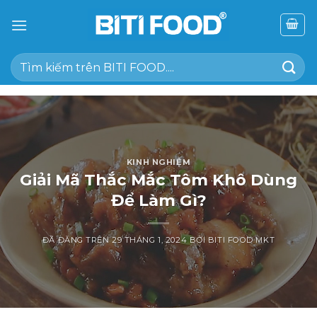
Chuyển
đến
nội
Tìm
dung
kiếm:
KINH NGHIỆM
Giải Mã Thắc Mắc Tôm Khô Dùng
Để Làm Gì?
ĐÃ ĐĂNG TRÊN
29 THÁNG 1, 2024
BỞI
BITI FOOD MKT