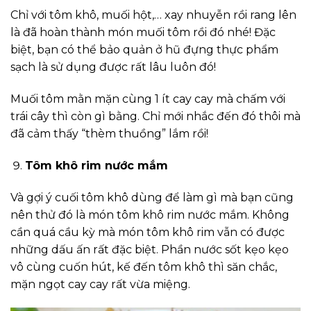
Chỉ với tôm khô, muối hột,… xay nhuyễn rồi rang lên
là đã hoàn thành món muối tôm rồi đó nhé! Đặc
biệt, bạn có thể bảo quản ở hũ đựng thực phẩm
sạch là sử dụng được rất lâu luôn đó!
Muối tôm mằn mặn cùng 1 ít cay cay mà chấm với
trái cây thì còn gì bằng. Chỉ mới nhắc đến đó thôi mà
đã cảm thấy “thèm thuồng” lắm rồi!
Tôm khô rim nước mắm
Và gợi ý cuối tôm khô dùng để làm gì mà bạn cũng
nên thử đó là món tôm khô rim nước mắm. Không
cần quá cầu kỳ mà món tôm khô rim vẫn có được
những dấu ấn rất đặc biệt. Phần nước sốt kẹo kẹo
vô cùng cuốn hút, kế đến tôm khô thì săn chắc,
mặn ngọt cay cay rất vừa miệng.