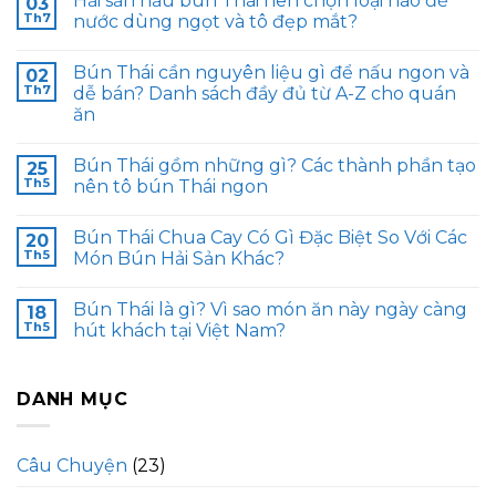
Hải sản nấu bún Thái nên chọn loại nào để
03
Th7
nước dùng ngọt và tô đẹp mắt?
Bún Thái cần nguyên liệu gì để nấu ngon và
02
Th7
dễ bán? Danh sách đầy đủ từ A-Z cho quán
ăn
Bún Thái gồm những gì? Các thành phần tạo
25
Th5
nên tô bún Thái ngon
Bún Thái Chua Cay Có Gì Đặc Biệt So Với Các
20
Th5
Món Bún Hải Sản Khác?
Bún Thái là gì? Vì sao món ăn này ngày càng
18
Th5
hút khách tại Việt Nam?
DANH MỤC
Câu Chuyện
(23)