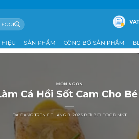
VAT
THIỆU
SẢN PHẨM
CÔNG BỐ SẢN PHẨM
B
MÓN NGON
 Làm Cá Hồi Sốt Cam Cho Bé
ĐÃ ĐĂNG TRÊN
8 THÁNG 8, 2023
BỞI
BITI FOOD MKT