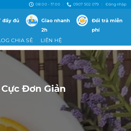
08:00 - 17:00
0907 502 079
Đăng nhập
 đầy đủ
Giao nhanh
Đổi trả miễn
2h
phí
LOG CHIA SẺ
LIÊN HỆ
 Cực Đơn Giản