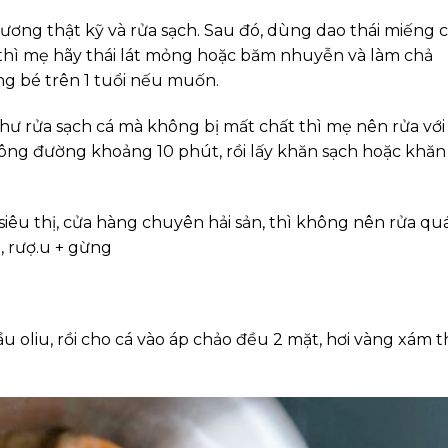
xương thật kỹ và rửa sạch. Sau đó, dùng dao thái miếng 
é thì mẹ hãy thái lát mỏng hoặc băm nhuyễn và làm chả
ững bé trên 1 tuổi nếu muốn.
như rửa sạch cá mà không bị mất chất thì mẹ nên rửa với
hông đường khoảng 10 phút, rồi lấy khăn sạch hoặc khăn
siêu thị, cửa hàng chuyên hải sản, thì không nên rửa qu
i, rượ.u + gừng
u oliu, rồi cho cá vào áp chảo đều 2 mặt, hơi vàng xám t