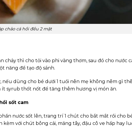
áp chảo cá hồi đều 2 mặt
n chảy thì cho tỏi vào phi vàng thơm, sau đó cho nước 
bột năng để tạo độ sánh.
này, nếu dùng cho bé dưới 1 tuổi nên mẹ không nêm gì t
 ít syrub thốt nốt để tăng thêm hương vị món ăn.
hồi sốt cam
phần nước sốt lên, trang trí 1 chút cho bắt mắt rồi cho b
n kèm với chút bông cải, măng tây, đậu cô ve hấp hay lu