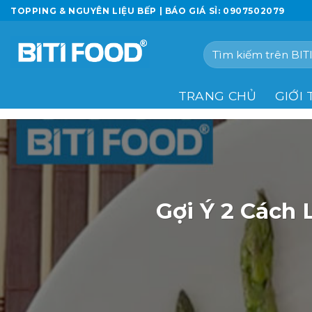
Chuyển
TOPPING & NGUYÊN LIỆU BẾP | BÁO GIÁ SỈ: 0907502079
đến
nội
Tìm
dung
kiếm:
TRANG CHỦ
GIỚI 
Gợi Ý 2 Cách