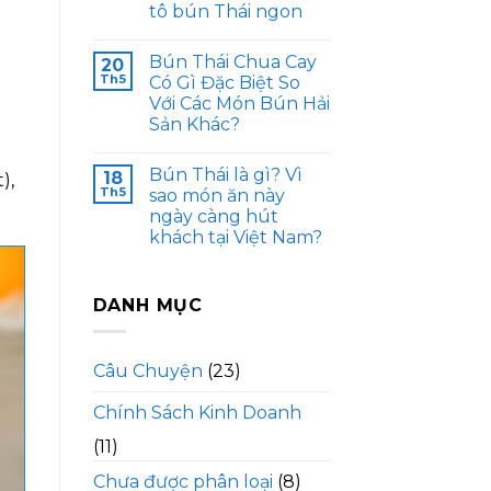
tô bún Thái ngon
Bún Thái Chua Cay
20
Th5
Có Gì Đặc Biệt So
Với Các Món Bún Hải
Sản Khác?
Bún Thái là gì? Vì
18
),
Th5
sao món ăn này
ngày càng hút
khách tại Việt Nam?
DANH MỤC
Câu Chuyện
(23)
Chính Sách Kinh Doanh
(11)
Chưa được phân loại
(8)