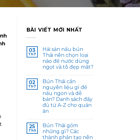
BÀI VIẾT MỚI NHẤT
inh
nh
Hải sản nấu bún
03
Th7
Thái nên chọn loại
nào để nước dùng
ngọt và tô đẹp mắt?
Bún Thái cần
02
Th7
nguyên liệu gì để
nấu ngon và dễ
bán? Danh sách đầy
đủ từ A-Z cho quán
ăn
o
t
Bún Thái gồm
25
Th5
những gì? Các
thành phần tạo nên