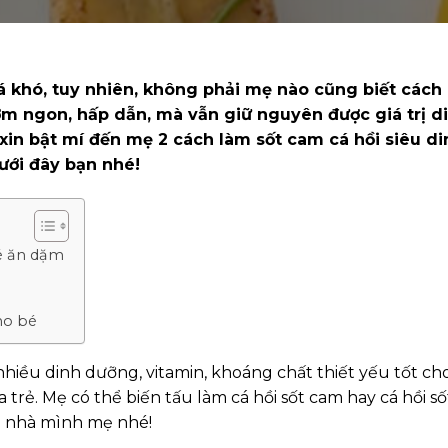
 khó, tuy nhiên, không phải mẹ nào cũng biết cách
ơm ngon, hấp dẫn, mà vẫn giữ nguyên được giá trị d
xin bật mí đến mẹ 2 cách làm sốt cam cá hồi siêu di
ưới đây bạn nhé!
bé ăn dặm
ho bé
nhiều dinh dưỡng, vitamin, khoáng chất thiết yếu tốt ch
a trẻ. Mẹ có thể biến tấu làm cá hồi sốt cam hay cá hồi số
u nhà mình mẹ nhé!