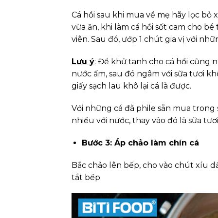
Cá hồi sau khi mua về mẹ hãy lọc bỏ 
vừa ăn, khi làm cá hồi sốt cam cho b
viên. Sau đó, ướp 1 chút gia vị với nh
Lưu ý
: Để khử tanh cho cá hồi cũng 
nước ấm, sau đó ngâm với sữa tươi k
giấy sạch lau khô lại cá là được.
Với những cá đã phile sẵn mua trong 
nhiều với nước, thay vào đó là sữa tươ
Bước 3: Áp chảo làm chín cá
Bắc chảo lên bếp, cho vào chút xíu dầ
tắt bếp