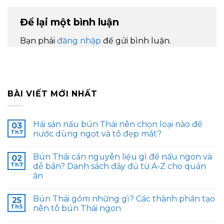
Để lại một bình luận
Bạn phải
đăng nhập
để gửi bình luận.
BÀI VIẾT MỚI NHẤT
Hải sản nấu bún Thái nên chọn loại nào để
03
Th7
nước dùng ngọt và tô đẹp mắt?
Bún Thái cần nguyên liệu gì để nấu ngon và
02
Th7
dễ bán? Danh sách đầy đủ từ A-Z cho quán
ăn
Bún Thái gồm những gì? Các thành phần tạo
25
Th5
nên tô bún Thái ngon