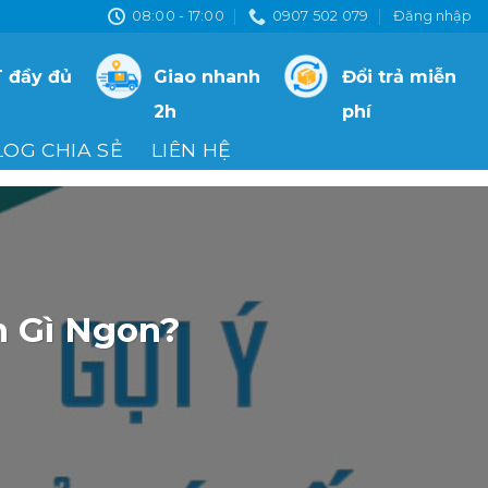
08:00 - 17:00
0907 502 079
Đăng nhập
 đầy đủ
Giao nhanh
Đổi trả miễn
2h
phí
LOG CHIA SẺ
LIÊN HỆ
n Gì Ngon?