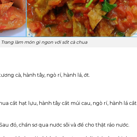
 Trang làm món gì ngon với sốt cà chua
ương cà, hành tây, ngò rí, hành lá, ớt.
ua cắt hạt lựu, hành tây cắt múi cau, ngò rí, hành lá cắt
au đó, chần sơ qua nước sôi và để cho thật ráo nước.