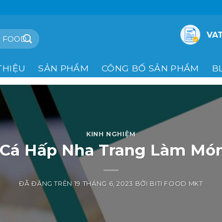
VAT
THIỆU
SẢN PHẨM
CÔNG BỐ SẢN PHẨM
B
KINH NGHIỆM
 Cá Hấp Nha Trang Làm Mó
ĐÃ ĐĂNG TRÊN
19 THÁNG 6, 2023
BỞI
BITI FOOD MKT