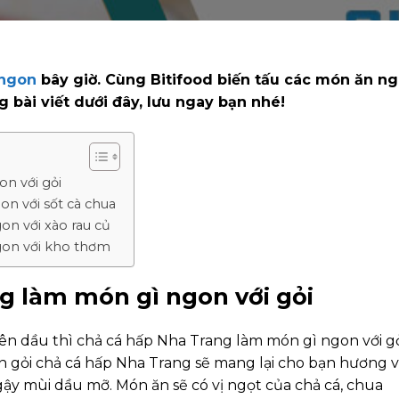
 ngon
bây giờ. Cùng Bitifood biến tấu các món ăn n
 bài viết dưới đây, lưu ngay bạn nhé!
n với gỏi
n với sốt cà chua
n với xào rau củ
gon với kho thơm
g làm món gì ngon với gỏi
ên dầu thì chả cá hấp Nha Trang làm món gì ngon với g
ón gỏi chả cá hấp Nha Trang sẽ mang lại cho bạn hương v
 mùi dầu mỡ. Món ăn sẽ có vị ngọt của chả cá, chua