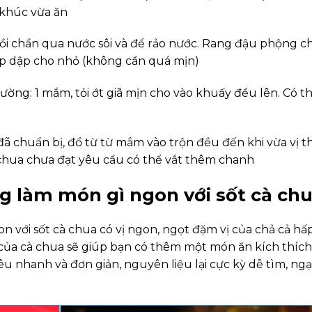
 khúc vừa ăn
rồi chần qua nước sôi và để rảo nước. Rang đậu phộng c
ập dập cho nhỏ (không cần quá mịn)
đường: 1 mắm, tỏi ớt giã mịn cho vào khuấy đều lên. Có t
đã chuẩn bị, đổ từ từ mắm vào trộn đều đến khi vừa vị th
 chua chưa đạt yêu cầu có thể vắt thêm chanh
g làm món gì ngon với sốt cà ch
 với sốt cà chua có vị ngon, ngọt đặm vị của chả cả hấ
của cà chua sẽ giúp bạn có thêm một món ăn kích thích
u nhanh và đơn giản, nguyên liệu lại cực kỳ dễ tìm, ngại