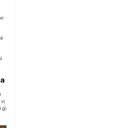
ho
hể
ì
ua
p
 vị
 gì