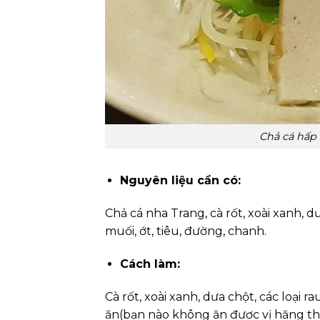
Chả cá hấp 
Nguyên liệu cần có:
Chả cá nha Trang, cà rốt, xoài xanh, 
muối, ớt, tiêu, đường, chanh.
Cách làm:
Cà rốt, xoài xanh, dưa chột, các loại r
ăn(bạn nào không ăn đươc vị hăng thì 