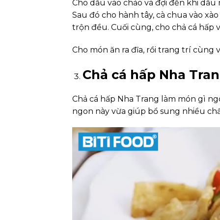
Cho dầu vào chảo và đợi đến khi dầu 
Sau đó cho hành tây, cà chua vào xào 
trộn đều. Cuối cùng, cho chả cá hấp 
Cho món ăn ra đĩa, rồi trang trí cùng 
Chả cá hấp Nha Tran
Chả cá hấp Nha Trang làm món gì ngo
ngon này vừa giúp bổ sung nhiều chấ