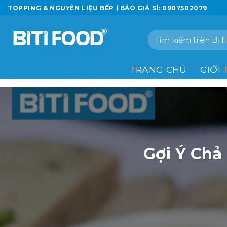
Chuyển
TOPPING & NGUYÊN LIỆU BẾP | BÁO GIÁ SỈ: 0907502079
đến
nội
Tìm
dung
kiếm:
TRANG CHỦ
GIỚI 
Gợi Ý Chả