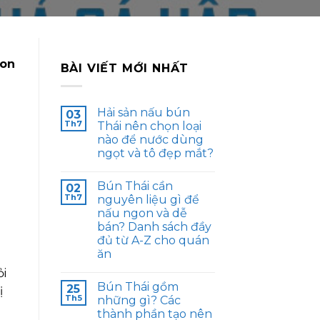
gon
BÀI VIẾT MỚI NHẤT
Hải sản nấu bún
03
Th7
Thái nên chọn loại
nào để nước dùng
ngọt và tô đẹp mắt?
Bún Thái cần
02
Th7
nguyên liệu gì để
nấu ngon và dễ
bán? Danh sách đầy
đủ từ A-Z cho quán
ăn
ỏi
Bún Thái gồm
25
ị
Th5
những gì? Các
thành phần tạo nên