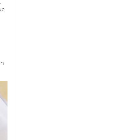
.
ục
ủ
ón