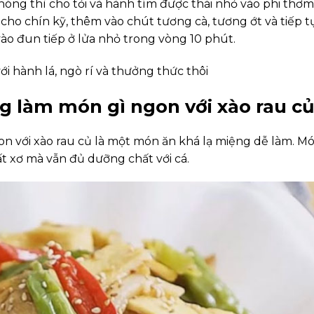
nóng thì cho tỏi và hành tím được thái nhỏ vào phi thơm
cho chín kỹ, thêm vào chút tương cà, tương ớt và tiếp t
vào đun tiếp ở lửa nhỏ trong vòng 10 phút.
với hành lá, ngò rí và thưởng thức thôi
g làm món gì ngon với xào rau c
n với xào rau củ là một món ăn khá lạ miệng dễ làm. M
t xơ mà vẫn đủ dưỡng chất với cá.