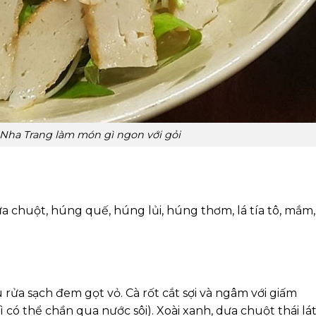
Nha Trang làm món gì ngon với gỏi
dưa chuột, húng quế, húng lủi, húng thơm, lá tía tô, mắm,
au rửa sạch đem gọt vỏ. Cà rốt cắt sợi và ngâm với giấm
có thể chần qua nước sôi). Xoài xanh, dưa chuột thái lá