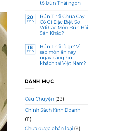
tô bún Thái ngon
Bún Thái Chua Cay
20
Th5
Có Gì Đặc Biệt So
Với Các Món Bún Hải
Sản Khác?
Bún Thái là gì? Vì
18
Th5
sao món ăn này
ngày càng hút
khách tại Việt Nam?
DANH MỤC
Câu Chuyện
(23)
Chính Sách Kinh Doanh
(11)
Chưa được phân loại
(8)