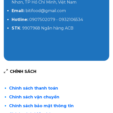
Nhơn, TP Hồ Chí Minh, Việt Nam
Email:
bitifood@gmail.com
Hotline:
0907502079 - 0932106534
STK
: 9907968 Ngân hàng ACB
CHÍNH SÁCH
Chính sách thanh toán
Chính sách vận chuyển
Chính sách bảo mật thông tin