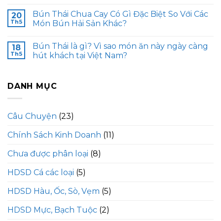
Bún Thái Chua Cay Có Gì Đặc Biệt So Với Các
20
Th5
Món Bún Hải Sản Khác?
Bún Thái là gì? Vì sao món ăn này ngày càng
18
Th5
hút khách tại Việt Nam?
DANH MỤC
Câu Chuyện
(23)
Chính Sách Kinh Doanh
(11)
Chưa được phân loại
(8)
HDSD Cá các loại
(5)
HDSD Hàu, Ốc, Sò, Vẹm
(5)
HDSD Mực, Bạch Tuộc
(2)