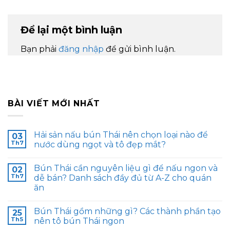
Để lại một bình luận
Bạn phải
đăng nhập
để gửi bình luận.
BÀI VIẾT MỚI NHẤT
Hải sản nấu bún Thái nên chọn loại nào để
03
Th7
nước dùng ngọt và tô đẹp mắt?
Bún Thái cần nguyên liệu gì để nấu ngon và
02
Th7
dễ bán? Danh sách đầy đủ từ A-Z cho quán
ăn
Bún Thái gồm những gì? Các thành phần tạo
25
Th5
nên tô bún Thái ngon