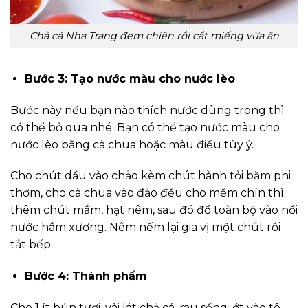
Chả cá Nha Trang đem chiên rồi cắt miếng vừa ăn
Bước 3: Tạo nước màu cho nước lèo
Bước này nếu bạn nào thích nước dùng trong thì
có thể bỏ qua nhé. Bạn có thể tạo nước màu cho
nước lèo bằng cà chua hoặc màu điều tùy ý.
Cho chút dầu vào chảo kèm chút hành tỏi băm phi
thơm, cho cà chua vào đảo đều cho mềm chín thì
thêm chút mắm, hạt nêm, sau đó đổ toàn bộ vào nồi
nước hầm xương. Nêm nếm lại gia vị một chút rồi
tắt bếp.
Bước 4: Thành phẩm
Cho 1 ít bún tươi, vài lát chả cá, rau sống, ớt vào tô,