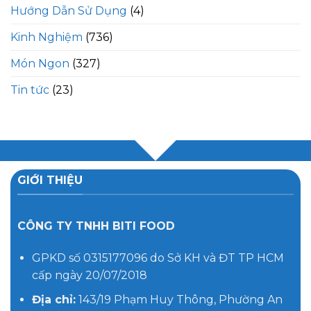
Hướng Dẫn Sử Dụng
(4)
Kinh Nghiệm
(736)
Món Ngon
(327)
Tin tức
(23)
GIỚI THIỆU
CÔNG TY TNHH BITI FOOD
GPKD số 0315177096 do Sở KH và ĐT TP HCM
cấp ngày 20/07/2018
Địa chỉ:
143/19 Phạm Huy Thông, Phường An