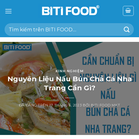
Chuyển
đến
nội
Tìm
dung
kiếm:
KINH NGHIỆM
Nguyên Liệu Nấu Bún Chả Cá Nha
Trang Cần Gì?
ĐÃ ĐĂNG TRÊN
17 THÁNG 6, 2023
BỞI
BITI FOOD MKT