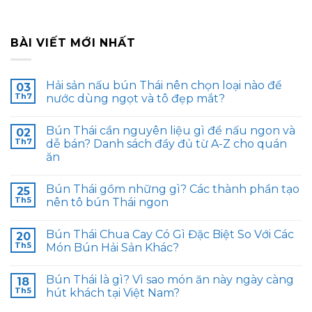
BÀI VIẾT MỚI NHẤT
Hải sản nấu bún Thái nên chọn loại nào để
03
Th7
nước dùng ngọt và tô đẹp mắt?
Bún Thái cần nguyên liệu gì để nấu ngon và
02
Th7
dễ bán? Danh sách đầy đủ từ A-Z cho quán
ăn
Bún Thái gồm những gì? Các thành phần tạo
25
Th5
nên tô bún Thái ngon
Bún Thái Chua Cay Có Gì Đặc Biệt So Với Các
20
Th5
Món Bún Hải Sản Khác?
Bún Thái là gì? Vì sao món ăn này ngày càng
18
Th5
hút khách tại Việt Nam?