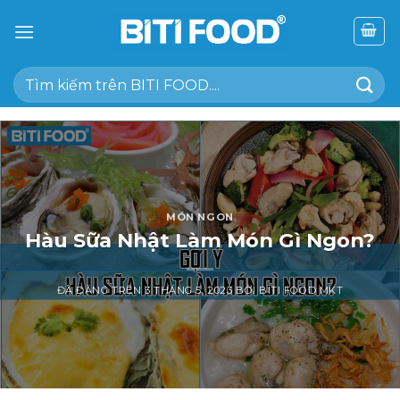
Chuyển
đến
nội
Tìm
dung
kiếm:
MÓN NGON
Hàu Sữa Nhật Làm Món Gì Ngon?
ĐÃ ĐĂNG TRÊN
3 THÁNG 5, 2023
BỞI
BITI FOOD MKT