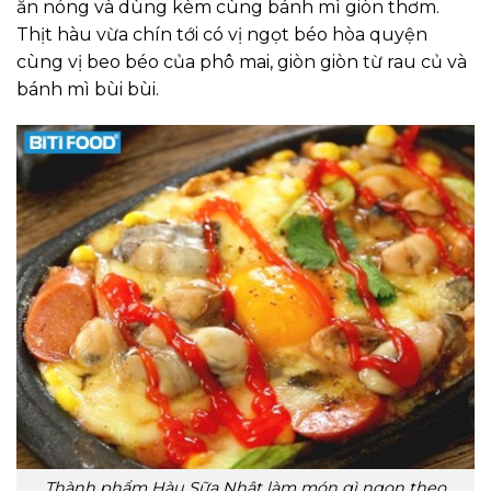
ăn nóng và dùng kèm cùng bánh mì giòn thơm.
Thịt hàu vừa chín tới có vị ngọt béo hòa quyện
cùng vị beo béo của phô mai, giòn giòn từ rau củ và
bánh mì bùi bùi.
Thành phẩm Hàu Sữa Nhật làm món gì ngon theo