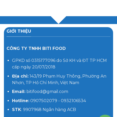
GIỚI THIỆU
CÔNG TY TNHH BITI FOOD
GPKD số 0315177096 do Sở KH và ĐT TP HCM
cấp ngày 20/07/2018
Địa chỉ:
143/19 Phạm Huy Thông, Phường An
Nhơn, TP Hồ Chí Minh, Việt Nam
Email:
bitifood@gmail.com
Hotline:
0907502079 - 0932106534
STK
: 9907968 Ngân hàng ACB