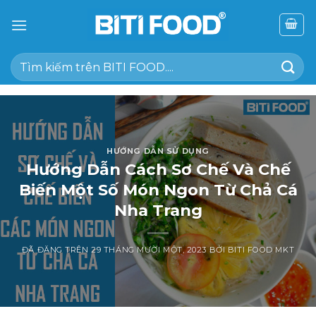
Chuyển
đến
nội
Tìm
dung
kiếm:
HƯỚNG DẪN SỬ DỤNG
Hướng Dẫn Cách Sơ Chế Và Chế
Biến Một Số Món Ngon Từ Chả Cá
Nha Trang
ĐÃ ĐĂNG TRÊN
29 THÁNG MƯỜI MỘT, 2023
BỞI
BITI FOOD MKT