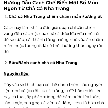
Hướng Dẫn Cách Chế Biến Một Số Món
Ngon Từ Chả Cá Nha Trang
Chả cá Nha Trang chiên chấm mắm/tương ớt
Cách này làm khá là đơn giản, bạn chỉ cần chiên
vàng đều các mặt của chả cá dưới lửa vừa nhỏ, rồi
để ráo dầu, cắt thành từng miếng nhỏ vừa ăn chấm
mắm hoặc tương ớt là có thể thưởng thức ngay rồi
đó.
Bún/Bánh canh chả cá Nha Trang
Nguyên liệu:
Tùy vào sở thích bạn có thể chọn thêm các nguyên
liệu như củ (cà rốt, củ cải trắng,…) để hầm nước lèo,
hay cá tươi(lấy phần xương để hầm nước lèo luôn),
tôm, mực, cua ghẹ, cá viên, cá dầm,… cho tô bún chả