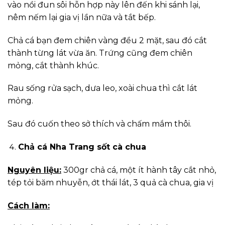
vào nồi đun sôi hỗn hợp này lên đến khi sánh lại,
nêm nếm lại gia vị lần nữa và tắt bếp.
Chả cá bạn đem chiên vàng đều 2 mặt, sau đó cắt
thành từng lát vừa ăn. Trứng cũng đem chiên
mỏng, cắt thành khúc.
Rau sống rửa sạch, dưa leo, xoài chua thì cắt lát
mỏng.
Sau đó cuốn theo sở thích và chấm mắm thôi.
Chả cá Nha Trang sốt cà chua
Nguyên liệu:
300gr chả cá, một ít hành tây cắt nhỏ,
tép tỏi băm nhuyễn, ớt thái lát, 3 quả cà chua, gia vị
Cách làm: