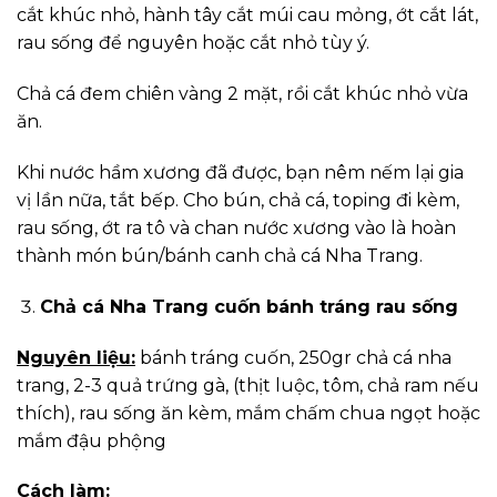
cắt khúc nhỏ, hành tây cắt múi cau mỏng, ớt cắt lát,
rau sống để nguyên hoặc cắt nhỏ tùy ý.
Chả cá đem chiên vàng 2 mặt, rồi cắt khúc nhỏ vừa
ăn.
Khi nước hầm xương đã được, bạn nêm nếm lại gia
vị lần nữa, tắt bếp. Cho bún, chả cá, toping đi kèm,
rau sống, ớt ra tô và chan nước xương vào là hoàn
thành món bún/bánh canh chả cá Nha Trang.
Chả cá Nha Trang cuốn bánh tráng rau sống
Nguyên liệu:
bánh tráng cuốn, 250gr chả cá nha
trang, 2-3 quả trứng gà, (thịt luộc, tôm, chả ram nếu
thích), rau sống ăn kèm, mắm chấm chua ngọt hoặc
mắm đậu phộng
Cách làm: