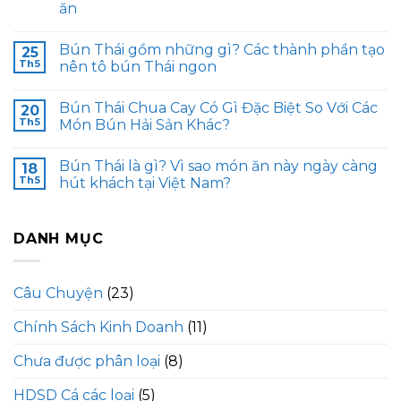
ăn
Bún Thái gồm những gì? Các thành phần tạo
25
Th5
nên tô bún Thái ngon
Bún Thái Chua Cay Có Gì Đặc Biệt So Với Các
20
Th5
Món Bún Hải Sản Khác?
Bún Thái là gì? Vì sao món ăn này ngày càng
18
Th5
hút khách tại Việt Nam?
DANH MỤC
Câu Chuyện
(23)
Chính Sách Kinh Doanh
(11)
Chưa được phân loại
(8)
HDSD Cá các loại
(5)