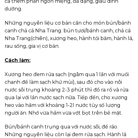
cá thêm phần ngon miệng, đa dạng, giàu dinh
dưỡng.
Những nguyên liệu cơ bản cần cho món bún/bánh
canh chả cá Nha Trang: bún tươi/bánh canh, chả cá
Nha Trang(chiên), xương heo, hành tỏi băm, hành lá,
rau sống, gia vị cơ bản.
Cách làm:
Xương heo đem rửa sạch (ngâm qua 1 lần với muối
chanh để làm sạch khử mùi), sau đó cho vào nôi
nước sôi trụng khoảng 2-3 phút thì đổ ra rổ và rửa
qua lại với lần nước sạch nữa. Tiếp đến, cho xương
heo vào hầm với khoảng 1-2l nước tùy số lượng
người ăn. Nhớ vừa hầm vừa vớt bọt trên bề mặt.
Bún/bánh canh trụng qua với nước sôi, để ráo.
Những nguyên liệu còn lại đem rửa sạch. Hành lá