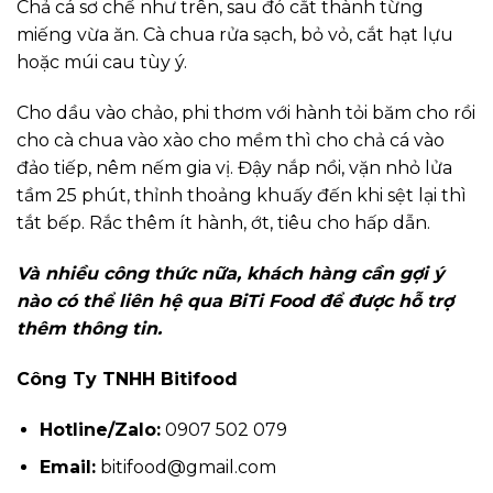
Chả cá sơ chế như trên, sau đó cắt thành từng
miếng vừa ăn. Cà chua rửa sạch, bỏ vỏ, cắt hạt lựu
hoặc múi cau tùy ý.
Cho dầu vào chảo, phi thơm với hành tỏi băm cho rồi
cho cà chua vào xào cho mềm thì cho chả cá vào
đảo tiếp, nêm nếm gia vị. Đậy nắp nồi, vặn nhỏ lửa
tầm 25 phút, thỉnh thoảng khuấy đến khi sệt lại thì
tắt bếp. Rắc thêm ít hành, ớt, tiêu cho hấp dẫn.
Và nhiều công thức nữa, khách hàng cần gợi ý
nào có thể liên hệ qua BiTi Food để được hỗ trợ
thêm thông tin.
Công Ty TNHH Bitifood
Hotline/Zalo:
0907 502 079
Email:
bitifood@gmail.com