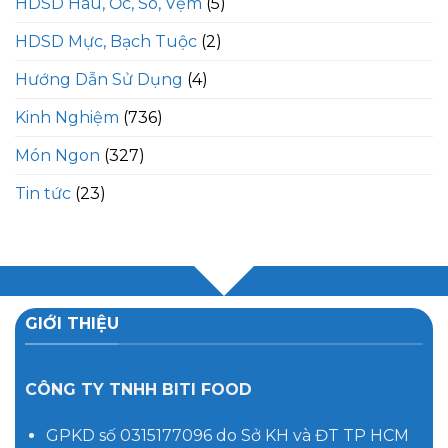
HDSD Hàu, Ốc, Sò, Vẹm
(5)
HDSD Mực, Bạch Tuộc
(2)
Hướng Dẫn Sử Dụng
(4)
Kinh Nghiệm
(736)
Món Ngon
(327)
Tin tức
(23)
GIỚI THIỆU
CÔNG TY TNHH BITI FOOD
GPKD số 0315177096 do Sở KH và ĐT TP HCM