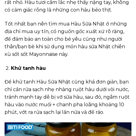
rất nhỏ. Hàu tươi cầm lắc nhẹ thấy nặng tay, không
có cảm giác rỗng là những con hàu béo thịt.
Tốt nhất bạn nên tìm mua Hàu Sữa Nhật ở những
địa chỉ mua uy tín, có nguồn gốc xuất xứ rõ ràng,
để đảm bảo an toàn cho bé yêu cũng như người
thân/bạn bè khi sử dụng món hàu sữa Nhật chiên
xù sốt sốt Mayonnaise này.
Khử tanh hàu
Để khử tanh Hàu Sữa Nhật cũng khá đơn giản, bạn
chỉ cần rửa sạch nhẹ nhàng ruột hàu dưới vòi nước,
tránh mạnh tay dễ bị vỡ sữa hàu, sau đó, ngâm ruột
hàu vào nước muối + chanh pha loãng khoảng 10
phút, vớt ra rửa sạch lại lần nữa và để ráo.