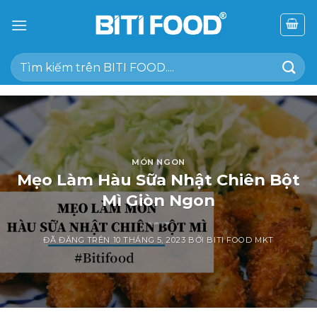
Chuyển
đến
nội
Tìm
dung
kiếm:
MÓN NGON
Mẹo Làm Hàu Sữa Nhật Chiên Bột
Mì Giòn Ngon
ĐÃ ĐĂNG TRÊN
10 THÁNG 5, 2023
BỞI
BITI FOOD MKT