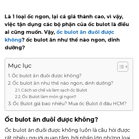
Là 1 loại ốc ngon, lại cá giá thành cao, vì vậy,
việc tận dụng các bộ phận của ốc bulot là điều
ai cũng muốn. Vậy,
ốc bulot ăn đuôi được
không
? ốc bulot ăn như thế nào ngon, dinh
dưỡng?
Mục lục
Ốc bulot ăn đuôi được không?
Ốc bulot ăn như thế nào ngon, dinh dưỡng?
Cách sơ chế và làm sạch ốc Bulot
Ốc Bulot làm món gì ngon?
Ốc Bulot giá bao nhiêu? Mua ốc Bulot ở đâu HCM?
Ốc bulot ăn đuôi được không?
Ốc bulot ăn đuôi được không luôn là câu hỏi được
rất nhiều người quan tâm, bởi phần lớn những loại