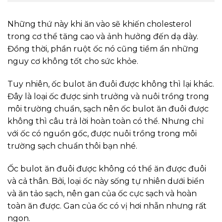
Những thứ này khi ăn vào sẽ khiến cholesterol
trong cơ thể tăng cao và ảnh hưởng đến dạ dày.
Đồng thời, phần ruột ốc nó cũng tiềm ẩn những
nguy cơ không tốt cho sức khỏe.
Tuy nhiên, ốc bulot ăn đuôi được không thì lại khác.
Đây là loại ốc được sinh trưởng và nuôi trồng trong
môi trường chuẩn, sạch nên ốc bulot ăn đuôi được
không thì câu trả lời hoàn toàn có thể. Nhưng chỉ
với ốc có nguồn gốc, được nuôi trồng trong môi
trường sạch chuẩn thôi bạn nhé.
Ốc bulot ăn đuôi được không có thể ăn được đuôi
và cả thân. Bởi, loại ốc này sống tự nhiên dưới biển
và ăn tảo sạch, nên gan của ốc cực sạch và hoàn
toàn ăn được. Gan của ốc có vị hơi nhẫn nhưng rất
ngon.