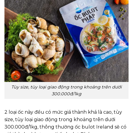
Tùy size, tùy loại giao động trong khoảng trên dưới
300.000đ/1kg
2 loại ốc này đều có mức giá thành khá là cao, tùy
size, tùy loại giao động trong khoảng trên dưới
300.000đ/1kg, thông thường ốc bulot Ireland sẽ có