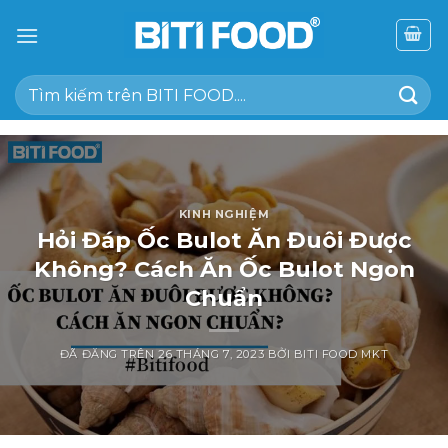
Chuyển
đến
nội
Tìm
dung
kiếm:
KINH NGHIỆM
Hỏi Đáp Ốc Bulot Ăn Đuôi Được
Không? Cách Ăn Ốc Bulot Ngon
Chuẩn
ĐÃ ĐĂNG TRÊN
26 THÁNG 7, 2023
BỞI
BITI FOOD MKT