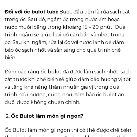
Đối với ốc bulot tươi:
Bước đầu tiên là rửa sạch cát
trong ốc. Sau đó, ngâm ốc trong nước ấm hoặc
nước muối loãng trong khoảng 15 – 20 phút. Quá
trình ngâm sẽ giúp loại bỏ cặn bẩn và nhớt trong
ốc. Sau khi ngâm, rửa lại ốc với nước lạnh để đảm
bảo ốc sạch nhớt và sẵn sàng cho quá trình chế
biến.
Đảm bảo rằng ốc bulot đã được làm sạch nhớt, sạch
cát trước khi chế biến sẽ giúp đảm bảo hương vị tốt
và tăng khả năng thấm nhuần gia vị trong quá
trình nấu nướng, cũng như đảm bảo ốc bulot ăn
đuôi được không chuẩn chỉnh.
Ốc Bulot làm món gì ngon?
Ốc Bulot làm món gì ngon thì có thể được chế biến