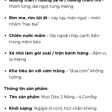
Nướng than / nướng sa tế / nướng mắm nhĩ
–
thơm lừng, dai ngọt từng miếng
Rim me, rim tỏi ớt
– cay cay, mặn ngọt – món
nhắm “hao bia”
Chiên nước mắm
– lớp ngoài cháy cạnh, bên
trong mềm béo
Xé nhỏ làm gỏi xoài / trộn bánh tráng
– đậm vị,
lạ miệng
Kho tiêu ăn với cơm trắng
– “đưa cơm” không
tưởng
Thông tin sản phẩm:
Tên sản phẩm
: Mực Dẻo 2 Nắng – 4 Con/kg
Khối lượng
: 1kg/gói (4 con), hút chân không