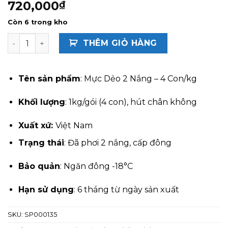
720,000
₫
Còn 6 trong kho
Mực dẻo 2 nắng 4 con/kg 500g - 2 túi 1kg số lượng
THÊM GIỎ HÀNG
Tên sản phẩm
: Mực Dẻo 2 Nắng – 4 Con/kg
Khối lượng
: 1kg/gói (4 con), hút chân không
Xuất xứ:
Việt Nam
Trạng thái
: Đã phơi 2 nắng, cấp đông
Bảo quản
: Ngăn đông -18°C
Hạn sử dụng
: 6 tháng từ ngày sản xuất
SKU:
SP000135