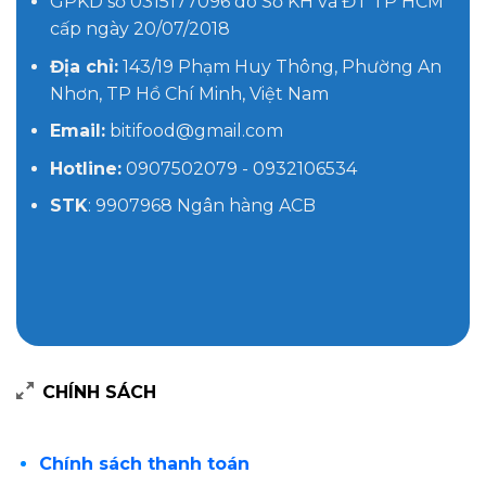
GPKD số 0315177096 do Sở KH và ĐT TP HCM
cấp ngày 20/07/2018
Địa chỉ:
143/19 Phạm Huy Thông, Phường An
Nhơn, TP Hồ Chí Minh, Việt Nam
Email:
bitifood@gmail.com
Hotline:
0907502079 - 0932106534
STK
: 9907968 Ngân hàng ACB
CHÍNH SÁCH
Chính sách thanh toán