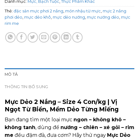
Danh mục:
Mực, Bạch Tuộc
,
Thực Phẩm Khác
Thẻ:
đặc sản mực phơi 2 nắng
,
món nhậu từ mực
,
mực 2 nắng
phơi dẻo
,
mực dẻo khô
,
mực dẻo nướng
,
mực nướng dẻo
,
mực
rim me
MÔ TẢ
THÔNG TIN BỔ SUNG
Mực Dẻo 2 Nắng – Size 4 Con/kg | Vị
Ngọt Từ Biển, Mềm Dẻo Từng Miếng
Bạn đang tìm một loại mực
ngon – không khô –
không tanh
, dùng để
nướng – chiên – xé gỏi – rim
me
đều đậm đà, đưa cơm? Hãy thử ngay
Mực Dẻo