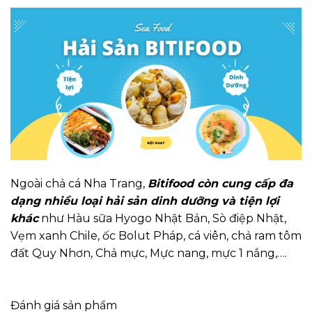
Ngoài chả cá Nha Trang,
Bitifood còn cung cấp đa
dạng nhiều loại hải sản dinh dưỡng và tiện lợi
khác
như
Hàu sữa Hyogo Nhật Bản
,
Sò điệp Nhật
,
Vẹm xanh Chile
,
ốc Bolut Pháp
,
cá viên
,
chả ram tôm
đất Quy Nhơn
,
Chả mực
,
Mực nang
,
mực 1 nắng
,….
Đánh giá sản phẩm