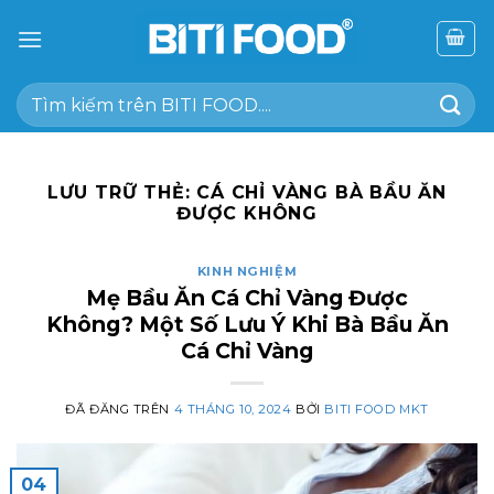
Chuyển
đến
nội
Tìm
dung
kiếm:
LƯU TRỮ THẺ:
CÁ CHỈ VÀNG BÀ BẦU ĂN
ĐƯỢC KHÔNG
KINH NGHIỆM
Mẹ Bầu Ăn Cá Chỉ Vàng Được
Không? Một Số Lưu Ý Khi Bà Bầu Ăn
Cá Chỉ Vàng
ĐÃ ĐĂNG TRÊN
4 THÁNG 10, 2024
BỞI
BITI FOOD MKT
04