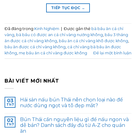
TIẾP TỤC ĐỌC
→
Đã đăng trong
Kinh Nghiệm
|
Được gắn thẻ
bà bầu ăn cá chỉ
vàng
,
bà bầu có được an cá chỉ vàng nướng không
,
bầu 3 tháng
ăn được cá chỉ vàng không
,
bầu ăn cá chỉ vàng khô được không
,
bầu ăn được cá chỉ vàng không
,
cá chỉ vàng bà bầu ăn được
không
,
mẹ bầu ăn cá chỉ vàng được không
Để lại một bình luận
BÀI VIẾT MỚI NHẤT
Hải sản nấu bún Thái nên chọn loại nào để
03
Th7
nước dùng ngọt và tô đẹp mắt?
Bún Thái cần nguyên liệu gì để nấu ngon và
02
Th7
dễ bán? Danh sách đầy đủ từ A-Z cho quán
ăn