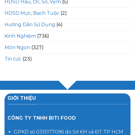
HDSD Hàu, Ốc, Sò, Vẹm
(5)
HDSD Mực, Bạch Tuộc
(2)
Hướng Dẫn Sử Dụng
(4)
Kinh Nghiệm
(736)
Món Ngon
(327)
Tin tức
(23)
GIỚI THIỆU
CÔNG TY TNHH BITI FOOD
GPKD số 0315177096 do Sở KH và ĐT TP HCM