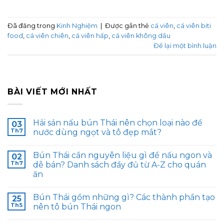
Đã đăng trong
Kinh Nghiệm
|
Được gắn thẻ
cá viên
,
cá viên biti
food
,
cá viên chiên
,
cá viên hấp
,
cá viên không dầu
Để lại một bình luận
BÀI VIẾT MỚI NHẤT
Hải sản nấu bún Thái nên chọn loại nào để
03
Th7
nước dùng ngọt và tô đẹp mắt?
Bún Thái cần nguyên liệu gì để nấu ngon và
02
Th7
dễ bán? Danh sách đầy đủ từ A-Z cho quán
ăn
Bún Thái gồm những gì? Các thành phần tạo
25
Th5
nên tô bún Thái ngon