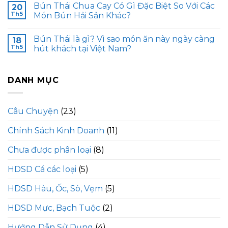
Bún Thái Chua Cay Có Gì Đặc Biệt So Với Các
20
Th5
Món Bún Hải Sản Khác?
Bún Thái là gì? Vì sao món ăn này ngày càng
18
Th5
hút khách tại Việt Nam?
DANH MỤC
Câu Chuyện
(23)
Chính Sách Kinh Doanh
(11)
Chưa được phân loại
(8)
HDSD Cá các loại
(5)
HDSD Hàu, Ốc, Sò, Vẹm
(5)
HDSD Mực, Bạch Tuộc
(2)
Hướng Dẫn Sử Dụng
(4)