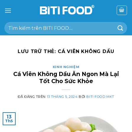
Chuyển
đến
nội
Tìm
dung
kiếm:
LƯU TRỮ THẺ:
CÁ VIÊN KHÔNG DẦU
KINH NGHIỆM
Cá Viên Không Dầu Ăn Ngon Mà Lại
Tốt Cho Sức Khỏe
ĐÃ ĐĂNG TRÊN
13 THÁNG 5, 2024
BỞI
BITI FOOD MKT
13
Th5