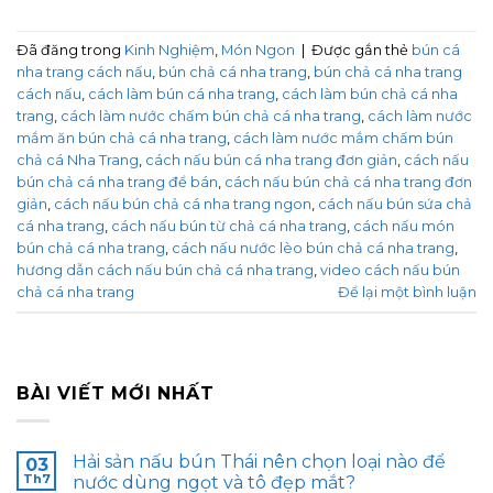
Đã đăng trong
Kinh Nghiệm
,
Món Ngon
|
Được gắn thẻ
bún cá
nha trang cách nấu
,
bún chả cá nha trang
,
bún chả cá nha trang
cách nấu
,
cách làm bún cá nha trang
,
cách làm bún chả cá nha
trang
,
cách làm nước chấm bún chả cá nha trang
,
cách làm nước
mắm ăn bún chả cá nha trang
,
cách làm nước mắm chấm bún
chả cá Nha Trang
,
cách nấu bún cá nha trang đơn giản
,
cách nấu
bún chả cá nha trang để bán
,
cách nấu bún chả cá nha trang đơn
giản
,
cách nấu bún chả cá nha trang ngon
,
cách nấu bún sứa chả
cá nha trang
,
cách nấu bún từ chả cá nha trang
,
cách nấu món
bún chả cá nha trang
,
cách nấu nước lèo bún chả cá nha trang
,
hương dẫn cách nấu bún chả cá nha trang
,
video cách nấu bún
chả cá nha trang
Để lại một bình luận
BÀI VIẾT MỚI NHẤT
Hải sản nấu bún Thái nên chọn loại nào để
03
Th7
nước dùng ngọt và tô đẹp mắt?