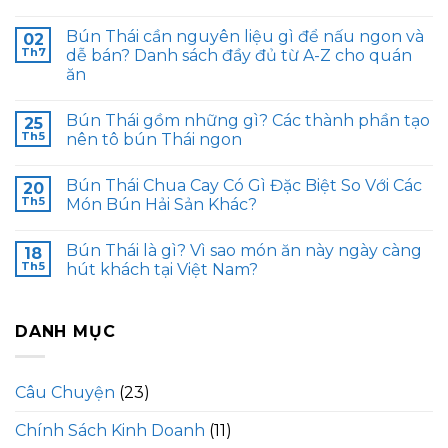
Bún Thái cần nguyên liệu gì để nấu ngon và
02
Th7
dễ bán? Danh sách đầy đủ từ A-Z cho quán
ăn
Bún Thái gồm những gì? Các thành phần tạo
25
Th5
nên tô bún Thái ngon
Bún Thái Chua Cay Có Gì Đặc Biệt So Với Các
20
Th5
Món Bún Hải Sản Khác?
Bún Thái là gì? Vì sao món ăn này ngày càng
18
Th5
hút khách tại Việt Nam?
DANH MỤC
Câu Chuyện
(23)
Chính Sách Kinh Doanh
(11)