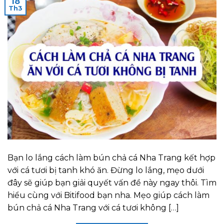
18
Th3
Bạn lo lắng cách làm bún chả cá Nha Trang kết hợp
với cá tươi bị tanh khó ăn. Đừng lo lắng, mẹo dưới
đây sẽ giúp bạn giải quyết vấn đề này ngay thôi. Tìm
hiểu cùng với Bitifood bạn nha. Mẹo giúp cách làm
bún chả cá Nha Trang với cá tươi không […]