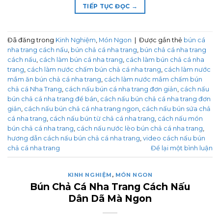
TIẾP TỤC ĐỌC
→
Đã đăng trong
Kinh Nghiệm
,
Món Ngon
|
Được gắn thẻ
bún cá
nha trang cách nấu
,
bún chả cá nha trang
,
bún chả cá nha trang
cách nấu
,
cách làm bún cá nha trang
,
cách làm bún chả cá nha
trang
,
cách làm nước chấm bún chả cá nha trang
,
cách làm nước
mắm ăn bún chả cá nha trang
,
cách làm nước mắm chấm bún
chả cá Nha Trang
,
cách nấu bún cá nha trang đơn giản
,
cách nấu
bún chả cá nha trang để bán
,
cách nấu bún chả cá nha trang đơn
giản
,
cách nấu bún chả cá nha trang ngon
,
cách nấu bún sứa chả
cá nha trang
,
cách nấu bún từ chả cá nha trang
,
cách nấu món
bún chả cá nha trang
,
cách nấu nước lèo bún chả cá nha trang
,
hương dẫn cách nấu bún chả cá nha trang
,
video cách nấu bún
chả cá nha trang
Để lại một bình luận
KINH NGHIỆM
,
MÓN NGON
Bún Chả Cá Nha Trang Cách Nấu
Dân Dã Mà Ngon