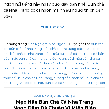
ngon nổi tiếng này ngay dưới đây bạn nhé! Bún chả
cá Nha Trang có gì ngon mà nhiều người thích đến
vậy? […]
TIẾP TỤC ĐỌC
→
Đã đăng trong
Kinh Nghiệm
,
Món Ngon
|
Được gắn thẻ
bún chả
cá
,
bún chả cá nha trang
,
bún chả cá nha trang cách nấu
,
cách
nấu bún chả cá nha trang
,
cách nấu bún chả cá nha trang để bán
,
cách nấu bún chả cá nha trang đơn giản
,
cách nấu bún chả cá
nha trang ngon
,
cách nấu bún sứa chả cá nha trang
,
cách nấu
bún từ chả cá nha trang
,
cách nấu món bún chả cá nha trang
,
cách nấu nước lèo bún chả cá nha trang
,
chả cá nha trang
,
công
thức nấu bún chả cá Nha Trang
,
hương dẫn cách nấu bún chả cá
nha trang
,
video cách nấu bún chả cá nha trang
3
Nhận xét
MÓN NGON
,
KINH NGHIỆM
Mẹo Nấu Bún Chả Cá Nha Trang
Ngon Đậm Đà Chuẩn Vị Miền Biển