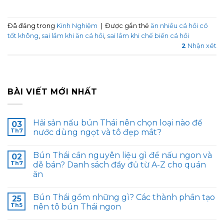
Đã đăng trong
Kinh Nghiệm
|
Được gắn thẻ
ăn nhiều cá hồi có
tốt không
,
sai lầm khi ăn cá hồi
,
sai lầm khi chế biến cá hồi
2
Nhận xét
BÀI VIẾT MỚI NHẤT
Hải sản nấu bún Thái nên chọn loại nào để
03
Th7
nước dùng ngọt và tô đẹp mắt?
Bún Thái cần nguyên liệu gì để nấu ngon và
02
Th7
dễ bán? Danh sách đầy đủ từ A-Z cho quán
ăn
Bún Thái gồm những gì? Các thành phần tạo
25
Th5
nên tô bún Thái ngon