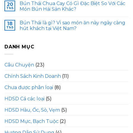
Bún Thái Chua Cay Có Gì Đặc Biệt So Với Các
20
Th5
Món Bún Hải Sản Khác?
Bún Thái là gì? Vì sao món ăn này ngày càng
18
Th5
hút khách tại Việt Nam?
DANH MỤC
Câu Chuyện
(23)
Chính Sách Kinh Doanh
(11)
Chưa được phân loại
(8)
HDSD Cá các loại
(5)
HDSD Hàu, Ốc, Sò, Vẹm
(5)
HDSD Mực, Bạch Tuộc
(2)
Hướng Dẫn Sử Dụng
(4)