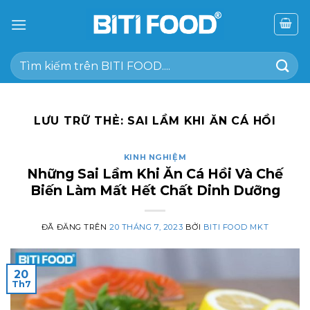
Chuyển
đến
nội
Tìm
dung
kiếm:
LƯU TRỮ THẺ:
SAI LẦM KHI ĂN CÁ HỒI
KINH NGHIỆM
Những Sai Lầm Khi Ăn Cá Hồi Và Chế
Biến Làm Mất Hết Chất Dinh Dưỡng
ĐÃ ĐĂNG TRÊN
20 THÁNG 7, 2023
BỞI
BITI FOOD MKT
20
Th7